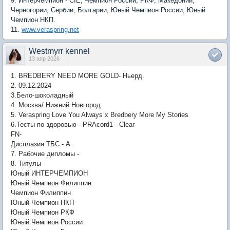
9. Интерчемпион - CIE, Чемпион России, РКФ, Македонии,
Черногории, Сербии, Болгарии, Юный Чемпион России, Юный
Чемпион НКП.
11.
www.veraspring.net
Westmyrr kennel
13 апр 2026
1. BREDBERY NEED MORE GOLD- Ньерд.
2. 09.12.2024
3.Бело-шоколадный
4. Москва/ Нижний Новгород
5. Veraspring Love You Always х Bredbery More My Stories
6.Тесты по здоровью - PRAcord1 - Clear
FN-
Дисплазия ТБС - А
7. Рабочие дипломы -
8. Титулы -
Юный ИНТЕРЧЕМПИОН
Юный Чемпион Филиппин
Чемпион Филиппин
Юный Чемпион НКП
Юный Чемпион РКФ
Юный Чемпион России