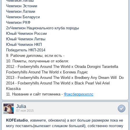
Чемпион Литвы
Чемпион Эстонии
Чемпион Латвии
Чемпион Беларуси
Чемпион РКФ
2xЧемпион Национального клуба породы
Юный Чемпион России
Юный Чемпион Литвы
Юный Чемпион НКП
Победитель НКП-2014
9. Рабочие дипломы, если есть -
10. Пометы, полученные от кобеля:
2012 - Foxberryhills Around The World x Otrada Dorogini Tarantella
Foxberryhills Around The World x Богема Лэдис
2013 - Foxberryhills Around The World x Bredbery Any Dream Will Do
2014 - Foxberryhills Around The World x Black Pearl Veil Ariel
Klassika
11. Название и сайт питомника -
Фоксберрихиллс
Julia
07 ноя 2015
KOFEstudio
, извините, обновила) а вот больше размером пока не
могу поставить(вылезает слишком большой), собственно поэтому