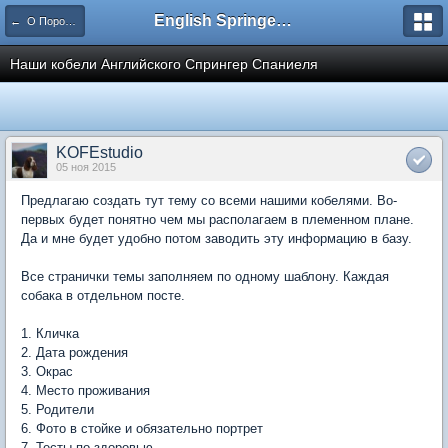
English Springer Spaniel Club
← О Породе - Английский спрингер спаниель
Наши кобели Английского Спрингер Спаниеля
KOFEstudio
05 ноя 2015
Предлагаю создать тут тему со всеми нашими кобелями. Во-
первых будет понятно чем мы располагаем в племенном плане.
Да и мне будет удобно потом заводить эту информацию в базу.
Все странички темы заполняем по одному шаблону. Каждая
собака в отдельном посте.
1. Кличка
2. Дата рождения
3. Окрас
4. Место проживания
5. Родители
6. Фото в стойке и обязательно портрет
7. Тесты по здоровью