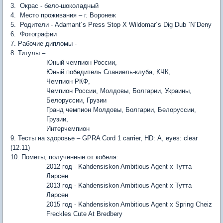
3.
Окрас - бело-шоколадный
4.
Место
проживания
–
г
.
Воронеж
5.
Родители
-
Adamant´s Press Stop X Wildomar´s Dig Dub `N`Deny
6.
Фотографии
7. Рабочие дипломы -
8. Титулы –
Юный чемпион России,
Юный победитель Спаниель-клуба, КЧК,
Чемпион РКФ,
Чемпион России, Молдовы, Болгарии, Украины,
Белоруссии, Грузии
Гранд чемпион Молдовы, Болгарии, Белоруссии,
Грузии,
Интерчемпион
9.
Тесты
на
здоровье
– GPRA Cord 1 carrier, HD:
А
, eyes: clear
(12.11)
10. Пометы, полученные от кобеля:
2012 год - Kahdensiskon Ambitious Agent х
Тутта
Ларсен
2013 год - Kahdensiskon Ambitious Agent х
Тутта
Ларсен
2015 год - Kahdensiskon Ambitious Agent x Spring Cheiz
Freckles Cute At Bredbery