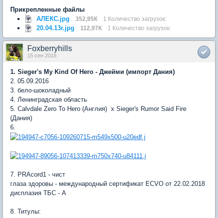
Прикрепленные файлы
АЛЕКС.jpg
352,95К
1 Количество загрузок:
20.04.13г.jpg
112,97К
1 Количество загрузок:
Foxberryhills
15 сен 2018
1. Sieger's My Kind Of Hero - Джейми (импорт Дания)
2. 05.09.2016
3. бело-шоколадный
4. Ленинградская область
5. Calvdale Zero To Hero (Англия) x Sieger's Rumor Said Fire
(Дания)
6.
7. PRAcord1 - чист
глаза здоровы - международный сертификат ECVO от 22.02.2018
дисплазия ТБС - А
8. Титулы: