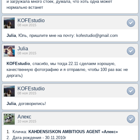
и загружала много стоек, думала, что хоть одна может
нормально встанет
KOFEstudio
08 ноя 2015
Julia
, Юль, пришлите мне на почту: kofestudio@gmail.com
Julia
08 ноя 2015
KOFEstudio
, спасибо, мы тогда 22.11 сделаем хорошую,
качественную фотографию и я отправлю, чтобы 100 раз вас не
дергать)
KOFEstudio
08 ноя 2015
Julia
, договорились!
Алекс
10 ноя 2015
1
.
Кличка
:
KAHDENSISKON AMBITIOUS AGENT «
Алекс
»
2.
Дата рождения -
30.11.2010
г