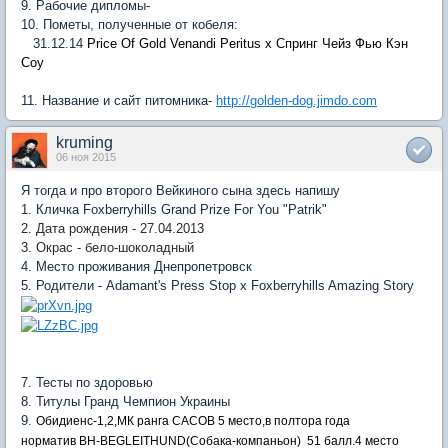
9. Рабочие дипломы-
10. Пометы, полученные от кобеля:
31.12.14
Price Of Gold Venandi Peritus х Спринг Чейз Фью Кэн
Соу
11. Название и сайт питомника-
http://golden-dog.jimdo.com
kruming
06 ноя 2015
Я тогда и про второго Вейкиного сына здесь напишу
1. Кличка Foxberryhills Grand Prize For You "Patrik"
2. Дата рождения - 27.04.2013
3. Окрас - бело-шоколадный
4. Место проживания Днепропетровск
5. Родители - Adamant's Press Stop x Foxberryhills Amazing Story
7. Тесты по здоровью
8. Титулы Гранд Чемпион Украины
9.
Обидиенс-1,2,МК ранга САСОВ 5 место,в полтора года
норматив BH-BEGLEITHUND(Собака-компаньон) 51 балл.4 место