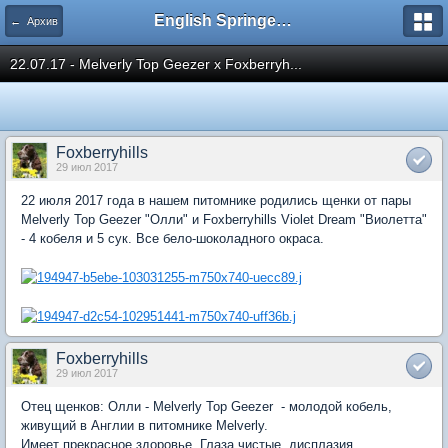
English Springer Spaniel Club
← Архив
22.07.17 - Melverly Top Geezer x Foxberryh...
Foxberryhills
29 июл 2017
22 июля 2017 года в нашем питомнике родились щенки от пары
Melverly Top Geezer "Олли" и Foxberryhills Violet Dream "Виолетта"
- 4 кобеля и 5 сук. Все бело-шоколадного окраса.
Foxberryhills
29 июл 2017
Отец щенков: Олли - Melverly Top Geezer - молодой кобель,
живущий в Англии в питомнике Melverly.
Имеет прекрасное здоровье. Глаза чистые, дисплазия