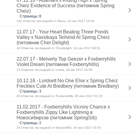
07.12.16 - Adamant's Riding High x Spring
Cheiz Evidence of Success (питомник Spring
Cheiz)
Страницы: 8
142 Ответов: последний от Elena, 19 сен 2017 16:04
11.07.17 - Your Heart Beating Three Ponds
Valley x Navsikaya Teilvind At Spring Cheiz
(питомник Cher Delight)
14 Ответов: последний от Cherdelight, 14 сен 2017 08:31
22.07.17 - Melverly Top Geezer x Foxberryhills
Violet Dream (питомник Foxberryhills)
15 Ответов: последний от Laima, 28 авг 2017 23:59
10.12.16 - Lordsett No One Else x Spring Cheiz
Freckles Cute At Bredbery (питомник Bredbery)
Страницы: 3
45 Ответов: последний от Foxberryhills, 26 июл 2017 01:15
11.02.2017 - Foxberryhills Vicrory Chance х
Foxberryhills Zippy Like Lightning в
Новосибирске (питомник SpringSib)
Страницы: 2
24 Ответов: последний от Евгений54, 18 июл 2017 20:25