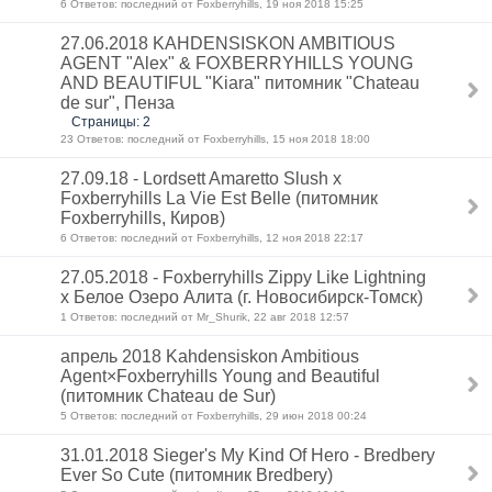
6 Ответов: последний от Foxberryhills, 19 ноя 2018 15:25
27.06.2018 KAHDENSISKON AMBITIOUS
AGENT "Alex" & FOXBERRYHILLS YOUNG
AND BEAUTIFUL "Kiara" питомник "Chateau
de sur", Пенза
Страницы: 2
23 Ответов: последний от Foxberryhills, 15 ноя 2018 18:00
27.09.18 - Lordsett Amaretto Slush x
Foxberryhills La Vie Est Belle (питомник
Foxberryhills, Киров)
6 Ответов: последний от Foxberryhills, 12 ноя 2018 22:17
27.05.2018 - Foxberryhills Zippy Like Lightning
x Белое Озеро Алита (г. Новосибирск-Томск)
1 Ответов: последний от Mr_Shurik, 22 авг 2018 12:57
апрель 2018 Kahdensiskon Ambitious
Agent×Foxberryhills Young and Beautiful
(питомник Chateau de Sur)
5 Ответов: последний от Foxberryhills, 29 июн 2018 00:24
31.01.2018 Sieger's My Kind Of Hero - Bredbery
Ever So Cute (питомник Bredbery)