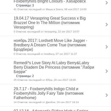
Foxberryhills Bright Colours - Хабаровск
Страницы: 3
41 Ответов: последний от Маша и Злата, 06 ноя 2017 14:00
19.04.17 Veraspring Great Success x Big
Brazzel One In The Million (питомник
Veraspring)
5 Ответов: последний от Veraspring, 22 окт 2017 10:07
ноябрь 2017: Lordsett Move Like Jagger -
Bredbery A Dream Come True (питомник
Брэдбери)
0 Ответов: последний от bredbery, 07 окт 2017 11:37
Remedi*s Love Story At Labry Berry&Labry
Berry Diadem De Princess (питомник "Лабри
Берри"
Страницы: 2
25 Ответов: последний от ЮГра, 29 сен 2017 18:08
29.7.17 - Foxberryhills Indigo Child и
Foxberryhills Jolly Fairy Tale (питомник
Fatherhome)
14 Ответов: последний от Джойли, 19 сен 2017 18:14