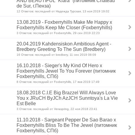
AND BEAUTIFUL "Kiara" (питомник Chateau
de Sur, г.Пенза)
12 Ответов: последний от Надежда Турская, 13 ноя 2019 19:02
13.08.2019 - Foxberryhills Make Me Happy x
Foxberryhills Keep Me Closer (Foxberryhills)
3 Ответов: последний от Foxberryhills, 29 сен 2019 22:23
20.04.2019 Kahdensiskon Ambitious Agent -
Bredbery Greeting To The Sun (Bredbery)
16 Ответов: последний от bredbery, 11 сен 2019 08:09
16.10.2018 - Sieger's My Kind Of Hero x
Foxberryhills Jewel To You Forever (питомник
Foxberryhills, СПб)
8 Ответов: последний от Foxberryhills, 17 янв 2019 17:49
18.08.2018 C.I.E Big Brazzel Will Always Love
You x JRuCH ByJCh AzJCH Sunntoya's La Vie
Est Belle
3 Ответов: последний от Veraspring, 22 ноя 2018 23:41
11.10.2018 - Sargeant Pepper De Sao Barao x
Foxberryhills Bliss To Be The Jewel (питомник
Foxberryhills, СПб)