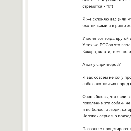
стремится к "0")
Я же склоняю вас (или м
охотничьими и в ринге х
У меня вот тогда другой
У тех же РОСов это впо
Кокера, кстати, тоже не 
А как у спрингеров?
Я вас совсем не хочу пр
собак охотничьих пород 
Очень боюсь, что если в
поколение эти собаки не
и не более, а люди, кото
Человек серьезно подхо
Позвольте процетировать