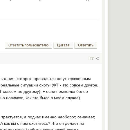
Ответить пользователю
Цитата
Ответить
#7
пытания, которые проводятся по утвержденным
реальные ситуации охоты (ФТ - это совсем другое,
ФТ совсем по другому). + если немножко более
но новичков, как это было в моем случае)
 трактуется, а подчас именно наоборот, означает,
 "А как вы с ним охотитесь? Что он делает на
оте толку мало (добычливость такой охоты