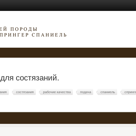
для состязаний.
ания
состязания
рабочие качества
подача
спаниель
спринг