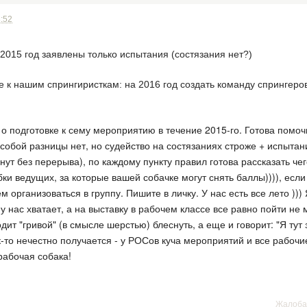
8:52
2015 год заявлены только испытания (состязания нет?)
 к нашим спрингиристкам: на 2016 год создать команду спрингеров
о подготовке к сему мероприятию в течение 2015-го. Готова помочь
собой разницы нет, но судейство на состязаниях строже + испытан
инут без перерыва), по каждому пункту правил готова рассказать че
ки ведущих, за которые вашей собачке могут снять баллы)))), если
 организоваться в группу. Пишите в личку. У нас есть все лето )))
 нас хватает, а на выставку в рабочем классе все равно пойти не м
дит "гривой" (в смысле шерстью) блеснуть, а еще и говорит: "Я тут 
как-то нечестно получается - у РОСов куча мероприятий и все рабочие
рабочая собака!
Жалоба