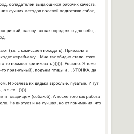
род, обладателей выдающихся рабочих качеств,
ния лучших методов полевой подготовки собак,
оприятий, назову так как определяю для себя, -
иод.
ают (т.е. с комиссией походить). Приехала в
оходят жеребьевку... Мне так обидно стало, тоже
то-то посмеет критиковать )))))). Решено. Я тоже
ь-то правильный), подъем птицы и ... УГОНКА, да
м. И хозяева их дядьки взрослые, пузатые. И тут
а я-то...)))))
м и товарищем (собакой). А после того как работа
 поле. Не виртуоз и не лучшая, но от понимания, что