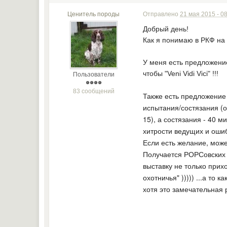
Ценитель породы
Отправлено
21 мая 2015 - 0
Добрый день!
Как я понимаю в РКФ на 
У меня есть предложение
чтобы "Veni Vidi Vici" !!!
Пользователи
83 сообщений
Также есть предложение 
испытания/состязания (о
15), а состязания - 40 м
хитрости ведущих и ошиб
Если есть желание, можем
Получается РОРСовских у
выставку не только прихо
охотничья" )))))
...а то 
хотя это замечательная 