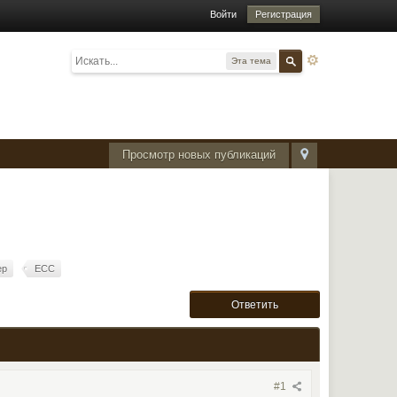
Войти
Регистрация
Эта тема
Просмотр новых публикаций
ер
ЕСС
Ответить
#1