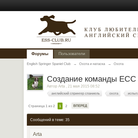
Форумы
Пользователи
English Springer Spaniel Club
→
Охота и натаска
→
Охота
Создание команды ЕСС 
Автор
Arta
,
21 мая 2015 08:52
английский спрингер спаниель
охота
испыт
ВПЕРЕД
Страница 1 из 2
1
2
Сообщений в теме: 35
Arta