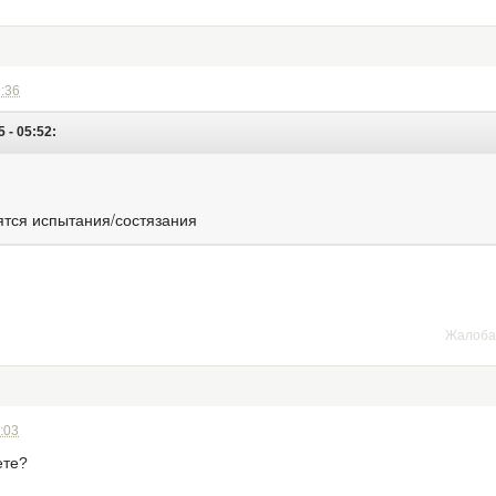
9:36
 - 05:52:
ятся испытания/состязания
Жалоба
:03
ете?