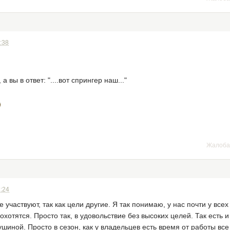
:38
а вы в ответ: "....вот спрингер наш..."
Жалоба
2:24
е участвуют, так как цели другие. Я так понимаю, у нас почти у вс
хотятся. Просто так, в удовольствие без высоких целей. Так есть и
шиной. Просто в сезон, как у владельцев есть время от работы все