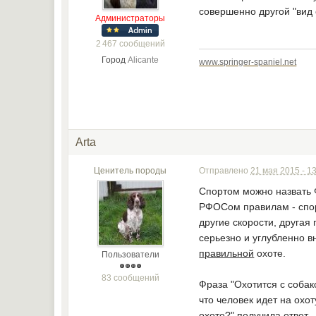
совершенно другой "вид 
Администраторы
2 467 сообщений
Город
Alicante
www.springer-spaniel.net
Arta
Ценитель породы
Отправлено
21 мая 2015 - 1
Спортом можно назвать 
РФОСом правилам - спорт
другие скорости, другая
серьезно и углубленно в
правильной
охоте.
Пользователи
83 сообщений
Фраза "Охотится с собак
что человек идет на охот
охоте?" получила ответ -