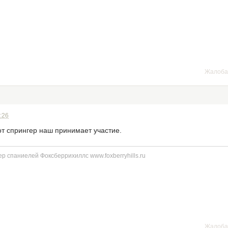
Жалоба
:26
от спрингер наш принимает участие.
р спаниелей Фоксберрихиллс www.foxberryhills.ru
Жалоба