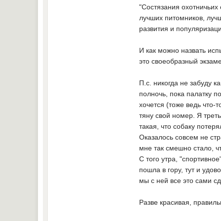
"Состязания охотничьих
лучших питомников, луч
развития и популяризаци
И как можно назвать исп
это своеобразный экзам
П.с. никогда не забуду 
полночь, пока палатку по
хочется (тоже ведь что-т
тяну свой номер. Я трет
такая, что собаку потер
Оказалось совсем не стр
мне так смешно стало, что
С того утра, "спортивно
пошла в гору, тут и удов
мы с ней все это сами с
Разве красивая, правиль