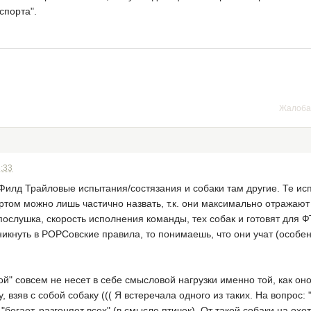
спорта".
Жалоба
3:33
Филд Трайловые испытания/состязания и собаки там другие. Те ис
ом можно лишь частично назвать, т.к. они максимально отражают 
 послушка, скорость исполнения команды, тех собак и готовят для 
никнуть в РОРСовские правила, то понимаешь, что они учат (особен
ой" совсем не несет в себе смысловой нагрузки именно той, как оно
у, взяв с собой собаку ((( Я встеречала одного из таких. На вопрос:
 "бегает, разгоняет всех" (в смысле птичек). От такой собаки на ох