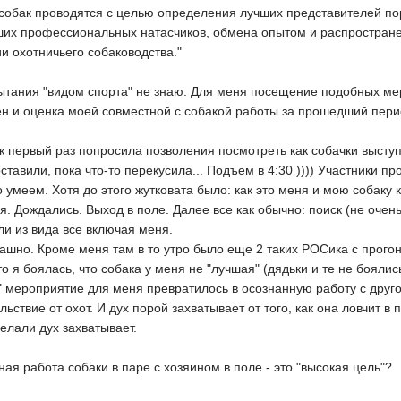
 собак проводятся с целью определения лучших представителей по
ших профессиональных натасчиков, обмена опытом и распростране
и охотничьего собаководства."
ытания "видом спорта" не знаю. Для меня посещение подобных мер
ен и оценка моей совместной с собакой работы за прошедший пер
как первый раз попросила позволения посмотреть как собачки выступ
ставили, пока что-то перекусила... Подъем в 4:30 )))) Участники пр
о умеем. Хотя до этого жутковата было: как это меня и мою собаку к
ья. Дождались. Выход в поле. Далее все как обычно: поиск (не очен
яли из вида все включая меня.
ашно. Кроме меня там в то утро было еще 2 таких РОСика с прогоно
 я боялась, что собака у меня не "лучшая" (дядьки и те не боялись, 
е" мероприятие для меня превратилось в осознанную работу с друго
ольствие от охот. И дух порой захватывает от того, как она ловчит в
делали дух захватывает.
ная работа собаки в паре с хозяином в поле - это "высокая цель"?