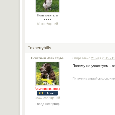
Пользователи
83 сообщений
Foxberryhills
Почётный Член Клуба
Отправлено
21 мая 2015 - 11
Почему не участвуем - в
Питомник английских спринге
Администраторы
3 547 сообщений
Город
Петергоф