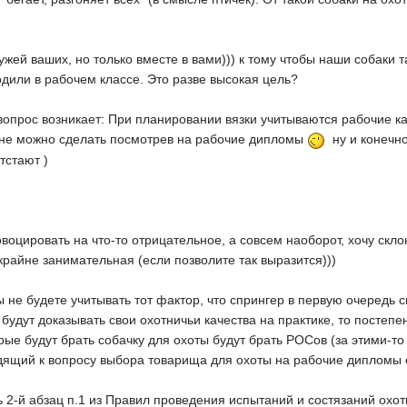
ужей ваших, но только вместе в вами))) к тому чтобы наши собаки т
одили в рабочем классе. Это разве высокая цель?
 вопрос возникает: При планировании вязки учитываются рабочие ка
лне можно сделать посмотрев на рабочие дипломы
ну и конечно
отстают )
овоцировать на что-то отрицательное, а совсем наоборот, хочу скло
крайне занимательная (если позволите так выразится)))
ы не будете учитывать тот фактор, что спрингер в первую очередь с
 будут доказывать свои охотничьи качества на практике, то постеп
рые будут брать собачку для охоты будут брать РОСов (за этими-то н
дящий к вопросу выбора товарища для охоты на рабочие дипломы с
 2-й абзац п.1 из Правил проведения испытаний и состязаний охо