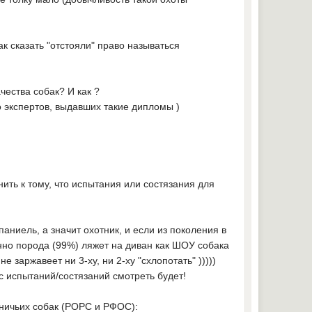
ак сказать "отстояли" право называться
чества собак? И как ?
 экспертов, выдавших такие дипломы )
нить к тому, что испытания или состязания для
паниель, а значит охотник, и если из поколения в
енно порода (99%) ляжет на диван как ШОУ собака
е заржавеет ни 3-ху, ни 2-ху "схлопотать" )))))
 испытаний/состязаний смотреть будет!
тничьих собак (РОРС и РФОС):