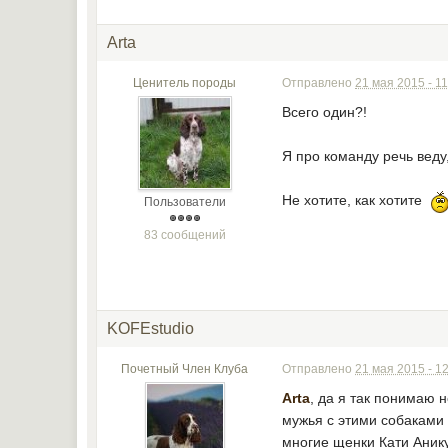
Arta
Ценитель породы
Отправлено
21 мая 2015 - 11
Всего один?!
Я про команду речь веду, 
Не хотите, как хотите
Пользователи
83 сообщений
KOFEstudio
Почетный Член Клуба
Отправлено
21 мая 2015 - 1
Arta
, да я так понимаю н
мужья с этими собаками о
многие щенки Кати Анику