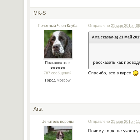
MK-S
Почётный Член Клуба
Отправлено
21 мая 2015 - 0
Arta сказал(а) 21 Май 2015
рассказать как провод
Пользователи
Спасибо, все в курсе
787 сообщений
Город
Moscow
Arta
Ценитель породы
Отправлено
21 мая 2015 - 11
Почему тогда не участву