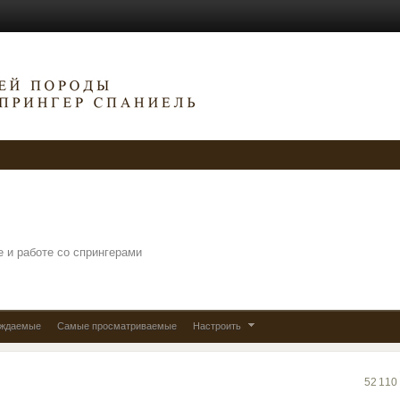
е и работе со спрингерами
уждаемые
Самые просматриваемые
Настроить
52 110