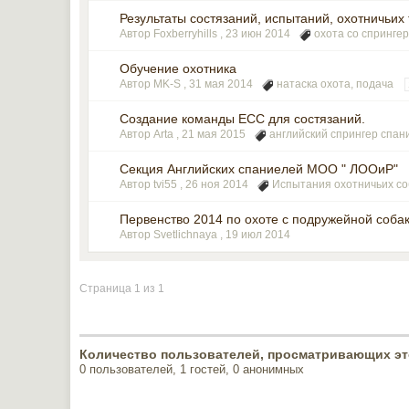
Результаты состязаний, испытаний, охотничьих 
Автор Foxberryhills ,
23 июн 2014
охота со спринге
Обучение охотника
Автор MK-S ,
31 мая 2014
натаска охота
,
подача
Создание команды ЕСС для состязаний.
Автор Arta ,
21 мая 2015
английский спрингер спан
Секция Английских спаниелей МОО " ЛООиР"
Автор tvi55 ,
26 ноя 2014
Испытания охотничьих со
Первенство 2014 по охоте с подружейной соба
Автор Svetlichnaya ,
19 июл 2014
Страница 1 из 1
Количество пользователей, просматривающих эт
0 пользователей, 1 гостей, 0 анонимных