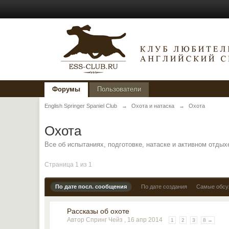
Форумы
Пользователи
English Springer Spaniel Club
→
Охота и натаска
→
Охота
Охота
Все об испытаниях, подготовке, натаске и активном отдых
Страница 1 из 1
По дате посл. сообщения
По дате создания
Самые обс
Рассказы об охоте
Автор Спринг Чейз ,
16 апр 2014
1
2
3
8 →