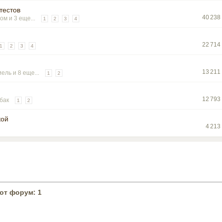
тестов
40 238
ром
и 3 еще...
1
2
3
4
22 714
1
2
3
4
13 211
иель
и 8 еще...
1
2
12 793
бак
1
2
кой
4 213
от форум: 1