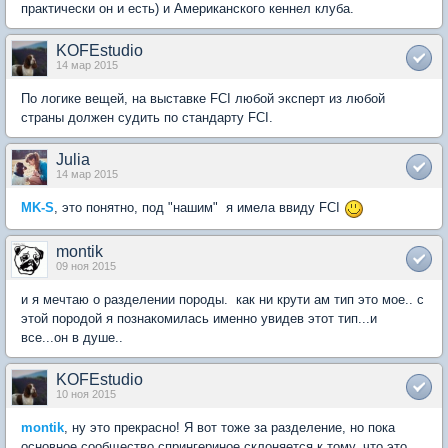
практически он и есть) и Американского кеннел клуба.
KOFEstudio
14 мар 2015
По логике вещей, на выставке FCI любой эксперт из любой
страны должен судить по стандарту FCI.
Julia
14 мар 2015
MK-S
, это понятно, под "нашим" я имела ввиду FCI
montik
09 ноя 2015
и я мечтаю о разделении породы. как ни крути ам тип это мое.. с
этой породой я познакомилась именно увидев этот тип...и
все...он в душе..
KOFEstudio
10 ноя 2015
montik
, ну это прекрасно! Я вот тоже за разделение, но пока
основное сообщество спрингериное склоняется к тому, что это