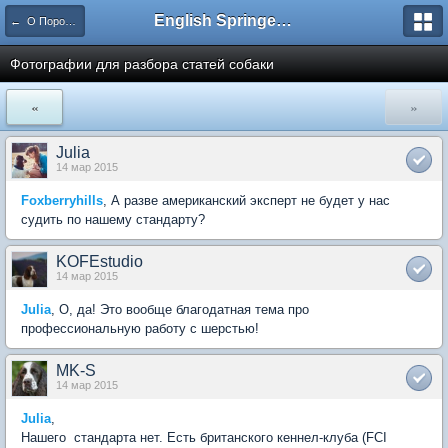
English Springer Spaniel Club
← О Породе - Английский спрингер спаниель
Фотографии для разбора статей собаки
«
»
Julia
14 мар 2015
Foxberryhills
, А разве американский эксперт не будет у нас
судить по нашему стандарту?
KOFEstudio
14 мар 2015
Julia
, О, да! Это вообще благодатная тема про
профессиональную работу с шерстью!
MK-S
14 мар 2015
Julia
,
Нашего стандарта нет. Есть британского кеннел-клуба (FCI