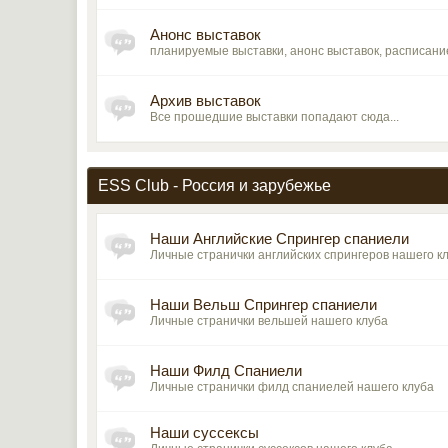
Анонс выставок
планируемые выставки, анонс выставок, расписани
Архив выставок
Все прошедшие выставки попадают сюда...
ESS Club - Россия и зарубежье
Наши Английские Спрингер спаниели
Личные странички английских спрингеров нашего к
Наши Вельш Спрингер спаниели
Личные странички вельшей нашего клуба
Наши Филд Спаниели
Личные странички филд спаниелей нашего клуба
Наши суссексы