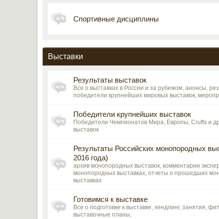
Спортивные дисциплины
Выставки
Результаты выставок
Все о выставках в России и за рубежом, анонсы, ре
победители крупнейших мировых выставок, мероп
Победители крупнейших выставок
Победители Чемпионатов Мира, Европы, Crufts и д
выставок
Результаты Российских монопородных выс
2016 года)
архив монопородных выставок, комментарии экспер
монопородных выставках, отчеты о прошедших м
выставках
Готовимся к выставке
Все о подготовке к выставке, хендлинг, занятия, фи
выставочные планы,