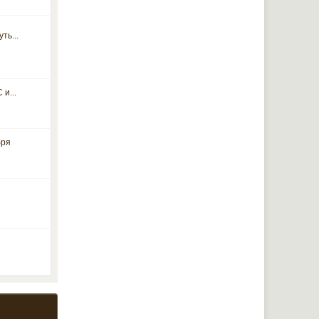
ть...
 и...
бря