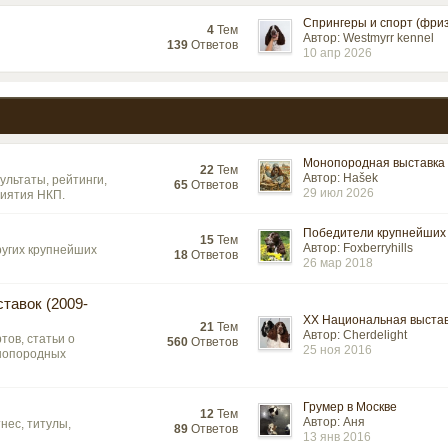
Спрингеры и спорт (фризб
4
Тем
Автор: Westmyrr kennel
139
Ответов
10 апр 2026
Монопородная выставка "
22
Тем
Автор: Hašek
зультаты, рейтинги,
65
Ответов
29 июл 2026
риятия НКП.
Победители крупнейших 
15
Тем
Автор: Foxberryhills
ругих крупнейших
18
Ответов
26 мар 2018
тавок (2009-
XX Национальная выставк
21
Тем
Автор: Cherdelight
тов, статьи о
560
Ответов
25 ноя 2016
онопородных
Грумер в Москве
12
Тем
Автор: Аня
тнес, титулы,
89
Ответов
13 янв 2016