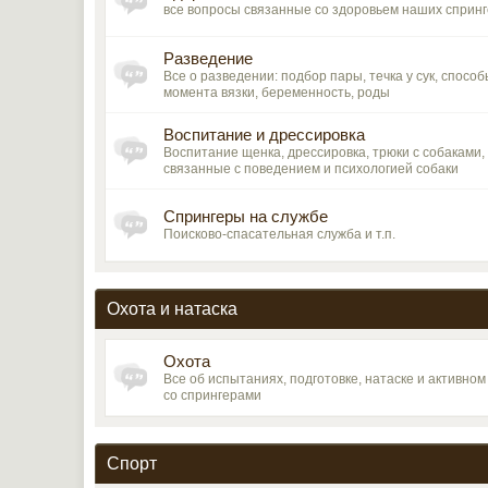
все вопросы связанные со здоровьем наших сприн
Разведение
Все о разведении: подбор пары, течка у сук, спос
момента вязки, беременность, роды
Воспитание и дрессировка
Воспитание щенка, дрессировка, трюки с собаками,
связанные с поведением и психологией собаки
Спрингеры на службе
Поисково-спасательная служба и т.п.
Охота и натаска
Охота
Все об испытаниях, подготовке, натаске и активно
со спрингерами
Спорт