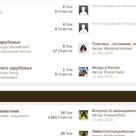
Нет сообщений для пр
0
Тем
0
Ответов
ль
Нет сообщений для пр
0
Тем
0
Ответов
зарубежья
Поволжье - питомники, за
9
Тем
ороды Английский
Автор: Westmyrr kennel
17
Ответов
 регионам России
10 апр 2026
него зарубежья
Филды в России
1
Тем
Автор: Forest Field
ороды Филд
0
Ответов
12 апр 2016
зарубежья.
паниелями
Вопросы по выращиванию
30
Тем
Автор: Foxberryhills
овке, хендлинге,
1 261
Ответов
27 апр 2026
Иммуноопосредованная т
28
Тем