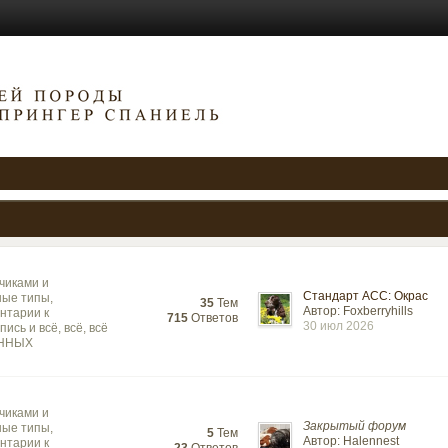
чиками и
Стандарт АСС: Окрас
ные типы,
35
Тем
Автор: Foxberryhills
нтарии к
715
Ответов
30 июл 2026
ись и всё, всё, всё
АННЫХ
чиками и
Закрытый форум
ные типы,
5
Тем
Автор: Halennest
нтарии к