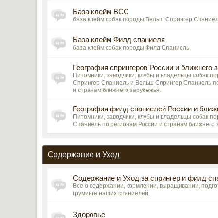
База клейм ВСС
база клейм собак породы Вельш Спрингер Спание
База клейм Филд спаниеля
база клейм собак породы Филд Спаниель
География спрингеров России и ближнего 
Питомники, заводчики, клубы и владельцы собак п
Спрингер Спаниель и Вельш Спрингер Спаниель по
и странам ближнего зарубежья.
География филд спаниелей России и ближ
Питомники, заводчики, клубы и владельцы собак п
Спаниель по регионам России и странам ближнего 
Содержание и Уход
Содержание и Уход за спрингер и филд с
Все о содержании, кормлении, выращивании, подгот
груминге наших спаниелей.
Здоровье