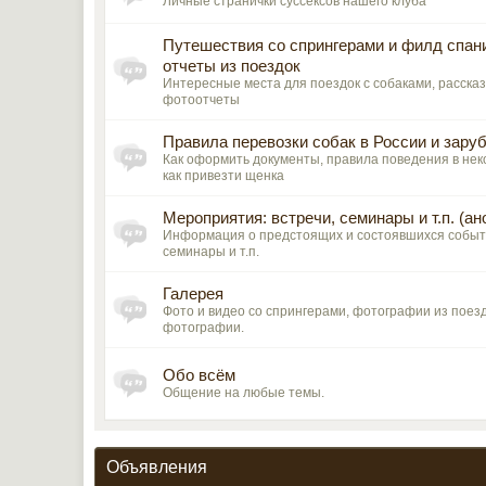
Личные странички суссексов нашего клуба
Путешествия со спрингерами и филд спан
отчеты из поездок
Интересные места для поездок с собаками, рассказ
фотоотчеты
Правила перевозки собак в России и зару
Как оформить документы, правила поведения в нек
как привезти щенка
Мероприятия: встречи, семинары и т.п. (ан
Информация о предстоящих и состоявшихся событи
семинары и т.п.
Галерея
Фото и видео со спрингерами, фотографии из поез
фотографии.
Обо всём
Общение на любые темы.
Объявления