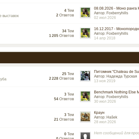
08.08.2026 - Моно ранга К
4
Тем
Автор: Foxberryhills
2
Ответов
е выставок
02 июл 2026
16.12.2017 - Монопородна
34
Тем
Автор: Foxberryhills
1 205
Ответов
14 апр 2018
Питомник "Chateau de Su.
25
Тем
Автор: Надежда Турская
2 228
Ответов
луба
13 ноя 2019
Benchmark Nothing Else Ma
3
Тем
Автор: Foxberryhills
54
Ответов
30 июл 2026
Краун
3
Тем
Автор: Hašek
21
Ответов
28 июл 2026
Нет сообщений для пр
0
Тем
0
Ответов