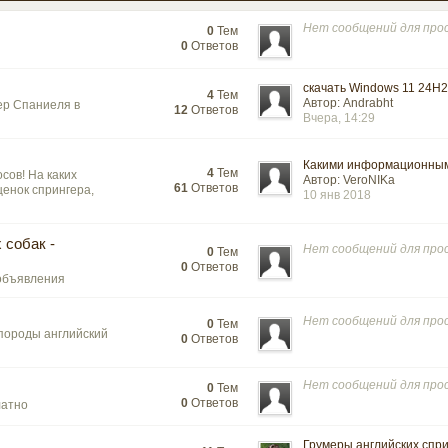
Нет сообщений для пр
0
Тем
0
Ответов
скачать Windows 11 24H2 
4
Тем
Автор: Andrabht
ер Спаниеля в
12
Ответов
Вчера, 14:29
Какими информационными
4
Тем
сов! На каких
Автор: VeroNIKa
61
Ответов
щенок спрингера,
10 янв 2018
 собак -
Нет сообщений для пр
0
Тем
0
Ответов
 объявления
Нет сообщений для пр
0
Тем
породы английский
0
Ответов
Нет сообщений для пр
0
Тем
0
Ответов
латно
Грумеры английских сприн