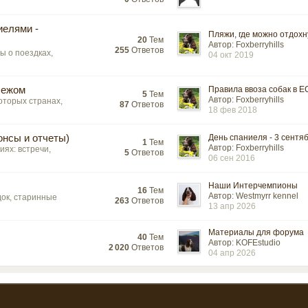
иелями -
Пляжи, где можно отдохну
20
Тем
Автор: Foxberryhills
255
Ответов
ы о поездках,
04 окт 2019
бежом
Правила ввоза собак в ЕС
5
Тем
Автор: Foxberryhills
оторых странах,
87
Ответов
18 фев 2018
онсы и отчеты)
День спаниеля - 3 сентя
1
Тем
Автор: Foxberryhills
ях: встречи,
5
Ответов
06 сен 2016
Наши Интерчемпионы
16
Тем
Автор: Westmyrr kennel
док, старинные
263
Ответов
13 апр 2026
Материалы для форума
40
Тем
Автор: KOFEstudio
2 020
Ответов
04 апр 2026