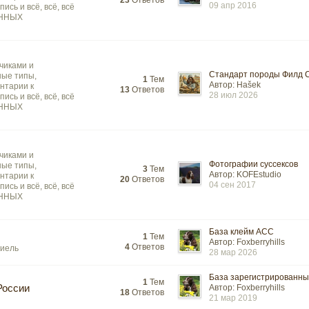
23
Ответов
09 апр 2016
ись и всё, всё, всё
АННЫХ
чиками и
Стандарт породы Филд С
ные типы,
1
Тем
Автор: Hašek
нтарии к
13
Ответов
28 июл 2026
ись и всё, всё, всё
АННЫХ
чиками и
Фотографии суссексов
ные типы,
3
Тем
Автор: KOFEstudio
нтарии к
20
Ответов
04 сен 2017
ись и всё, всё, всё
АННЫХ
База клейм АСС
1
Тем
Автор: Foxberryhills
4
Ответов
ниель
28 мар 2026
База зарегистрированных
1
Тем
России
Автор: Foxberryhills
18
Ответов
21 мар 2019