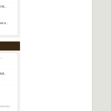
ЧК...
я в...
..
tt...
осмотра