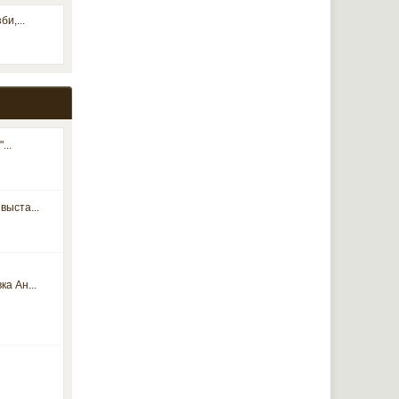
и,...
...
выста...
а Ан...