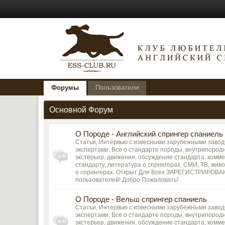
Форумы
Пользователи
Основной Форум
О Породе - Английский спрингер спаниель
Статьи, Интервью с извесными зарубежными завод
экспертами, Все о стандарте породы, внутрипород
экстерьер, движения, обсуждение стандарта, комме
стандарту, литература о спрингерах, СМИ, ТВ, живоп
о спрингерах. Открыт Для Всех ЗАРЕГИСТРИРОВ
пользователей! Добро Пожаловать!
О Породе - Вельш спрингер спаниель
Статьи, Интервью с извесными зарубежными завод
экспертами, Все о стандарте породы, внутрипород
экстерьер, движения, обсуждение стандарта, комме