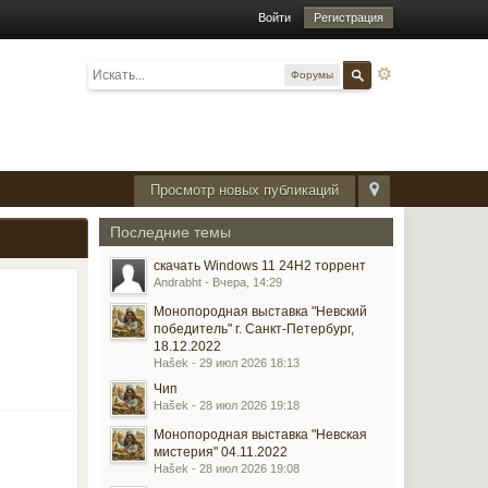
Войти
Регистрация
Форумы
Просмотр новых публикаций
Последние темы
скачать Windows 11 24H2 торрент
Andrabht - Вчера, 14:29
Монопородная выставка "Невский
победитель" г. Санкт-Петербург,
18.12.2022
Hašek - 29 июл 2026 18:13
Чип
Hašek - 28 июл 2026 19:18
Монопородная выставка "Невская
мистерия" 04.11.2022
Hašek - 28 июл 2026 19:08