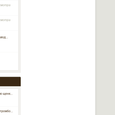
осмотра
осмотра
вод...
 щенк...
ромбо...