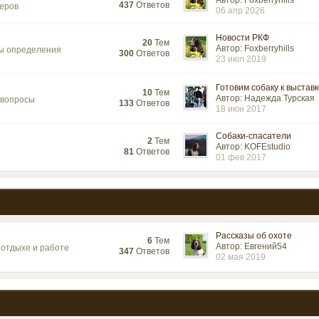
Автор: Foxberryhills
437
Ответов
геров
06 апр 2026
Новости РКФ
20
Тем
Автор: Foxberryhills
обы определения
300
Ответов
23 июл 2019
Готовим собаку к выставке
10
Тем
Автор: Надежда Турская
 вопросы
133
Ответов
18 июн 2017
Собаки-спасатели
2
Тем
Автор: KOFEstudio
81
Ответов
01 фев 2017
Рассказы об охоте
6
Тем
Автор: Евгений54
м отдыхе и работе
347
Ответов
02 мая 2019