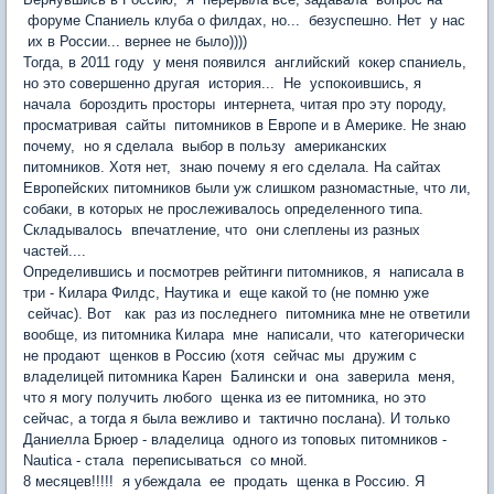
форуме Спаниель клуба о филдах, но... безуспешно. Нет у нас
их в России... вернее не было))))
Тогда, в 2011 году у меня появился английский кокер спаниель,
но это совершенно другая история... Не успокоившись, я
начала бороздить просторы интернета, читая про эту породу,
просматривая сайты питомников в Европе и в Америке. Не знаю
почему, но я сделала выбор в пользу американских
питомников. Хотя нет, знаю почему я его сделала. На сайтах
Европейских питомников были уж слишком разномастные, что ли,
собаки, в которых не прослеживалось определенного типа.
Складывалось впечатление, что они слеплены из разных
частей....
Определившись и посмотрев рейтинги питомников, я написала в
три - Килара Филдс, Наутика и еще какой то (не помню уже
сейчас). Вот как раз из последнего питомника мне не ответили
вообще, из питомника Килара мне написали, что категорически
не продают щенков в Россию (хотя сейчас мы дружим с
владелицей питомника Карен Балински и она заверила меня,
что я могу получить любого щенка из ее питомника, но это
сейчас, а тогда я была вежливо и тактично послана). И только
Даниелла Брюер - владелица одного из топовых питомников -
Nautica - стала переписываться со мной.
8 месяцев!!!!! я убеждала ее продать щенка в Россию. Я