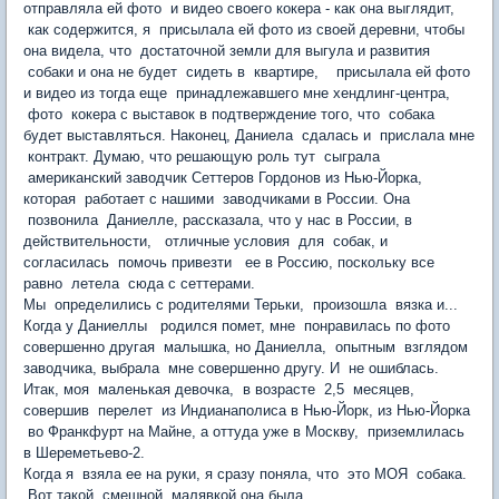
отправляла ей фото и видео своего кокера - как она выглядит,
как содержится, я присылала ей фото из своей деревни, чтобы
она видела, что достаточной земли для выгула и развития
собаки и она не будет сидеть в квартире, присылала ей фото
и видео из тогда еще принадлежавшего мне хендлинг-центра,
фото кокера с выставок в подтверждение того, что собака
будет выставляться. Наконец, Даниела сдалась и прислала мне
контракт. Думаю, что решающую роль тут сыграла
американский заводчик Сеттеров Гордонов из Нью-Йорка,
которая работает с нашими заводчиками в России. Она
позвонила Даниелле, рассказала, что у нас в России, в
действительности, отличные условия для собак, и
согласилась помочь привезти ее в Россию, поскольку все
равно летела сюда с сеттерами.
Мы определились с родителями Терьки, произошла вязка и...
Когда у Даниеллы родился помет, мне понравилась по фото
совершенно другая малышка, но Даниелла, опытным взглядом
заводчика, выбрала мне совершенно другу. И не ошиблась.
Итак, моя маленькая девочка, в возрасте 2,5 месяцев,
совершив перелет из Индианаполиса в Нью-Йорк, из Нью-Йорка
во Франкфурт на Майне, а оттуда уже в Москву, приземлилась
в Шереметьево-2.
Когда я взяла ее на руки, я сразу поняла, что это МОЯ собака.
Вот такой смешной малявкой она была