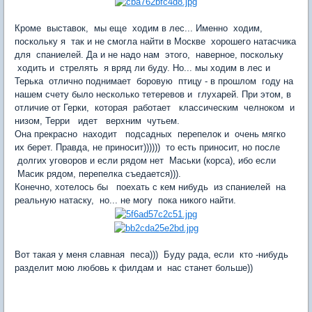
Кроме выставок, мы еще ходим в лес... Именно ходим,
поскольку я так и не смогла найти в Москве хорошего натасчика
для спаниелей. Да и не надо нам этого, наверное, поскольку
ходить и стрелять я вряд ли буду. Но... мы ходим в лес и
Терька отлично поднимает боровую птицу - в прошлом году на
нашем счету было несколько тетеревов и глухарей. При этом, в
отличие от Герки, которая работает классическим челноком и
низом, Терри идет верхним чутьем.
Она прекрасно находит подсадных перепелок и очень мягко
их берет. Правда, не приносит)))))) то есть приносит, но после
долгих уговоров и если рядом нет Маськи (корса), ибо если
Масик рядом, перепелка съедается))).
Конечно, хотелось бы поехать с кем нибудь из спаниелей на
реальную натаску, но... не могу пока никого найти.
Вот такая у меня славная песа))) Буду рада, если кто -нибудь
разделит мою любовь к филдам и нас станет больше))