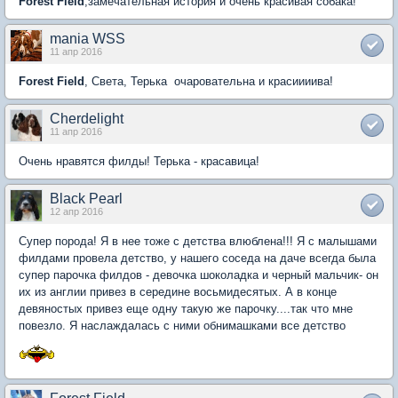
Forest Field
,замечательная история и очень красивая собака!
mania WSS
11 апр 2016
Forest Field
, Света, Терька очаровательна и красиииива!
Cherdelight
11 апр 2016
Очень нравятся филды! Терька - красавица!
Black Pearl
12 апр 2016
Супер порода! Я в нее тоже с детства влюблена!!! Я с малышами
филдами провела детство, у нашего соседа на даче всегда была
супер парочка филдов - девочка шоколадка и черный мальчик- он
их из англии привез в середине восьмидесятых. А в конце
девяностых привез еще одну такую же парочку....так что мне
повезло. Я наслаждалась с ними обнимашками все детство