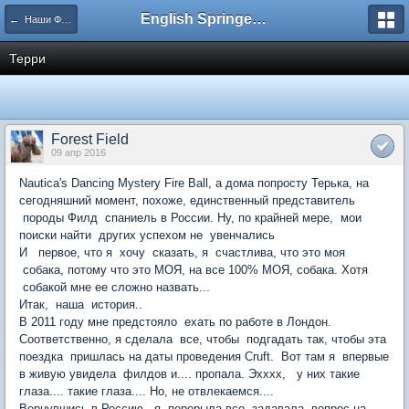
English Springer Spaniel Club
← Наши Филд Спаниели
Терри
Forest Field
09 апр 2016
Nautica's Dancing Mystery Fire Ball, а дома попросту Терька, на
сегодняшний момент, похоже, единственный представитель
породы Филд спаниель в России. Ну, по крайней мере, мои
поиски найти других успехом не увенчались
И первое, что я хочу сказать, я счастлива, что это моя
собака, потому что это МОЯ, на все 100% МОЯ, собака. Хотя
собакой мне ее сложно назвать...
Итак, наша история..
В 2011 году мне предстояло ехать по работе в Лондон.
Соответственно, я сделала все, чтобы подгадать так, чтобы эта
поездка пришлась на даты проведения Cruft. Вот там я впервые
в живую увидела филдов и.... пропала. Эхххх, у них такие
глаза.... такие глаза.... Но, не отвлекаемся....
Вернувшись в Россию, я перерыла все, задавала вопрос на