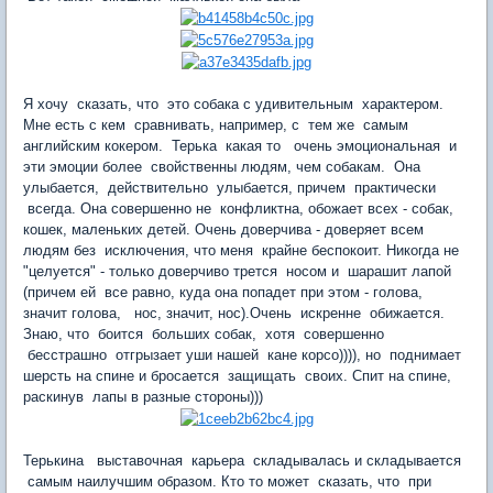
Я хочу сказать, что это собака с удивительным характером.
Мне есть с кем сравнивать, например, с тем же самым
английским кокером. Терька какая то очень эмоциональная и
эти эмоции более свойственны людям, чем собакам. Она
улыбается, действительно улыбается, причем практически
всегда. Она совершенно не конфликтна, обожает всех - собак,
кошек, маленьких детей. Очень доверчива - доверяет всем
людям без исключения, что меня крайне беспокоит. Никогда не
"целуется" - только доверчиво трется носом и шарашит лапой
(причем ей все равно, куда она попадет при этом - голова,
значит голова, нос, значит, нос).Очень искренне обижается.
Знаю, что боится больших собак, хотя совершенно
бесстрашно отгрызает уши нашей кане корсо)))), но поднимает
шерсть на спине и бросается защищать своих. Спит на спине,
раскинув лапы в разные стороны)))
Терькина выставочная карьера складывалась и складывается
самым наилучшим образом. Кто то может сказать, что при