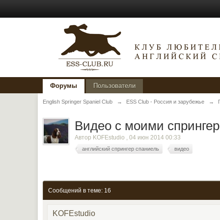
Форумы
Пользователи
English Springer Spaniel Club
→
ESS Club - Россия и зарубежье
→
Видео с моими спринге
Автор
KOFEstudio
,
04 июн 2014 00:33
английский спрингер спаниель
видео
Сообщений в теме: 16
KOFEstudio