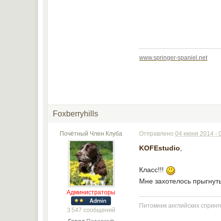
www.springer-spaniel.net
Foxberryhills
Почётный Член Клуба
Отправлено
04 июня 2014 - 
KOFEstudio
,
Класс!!!
Мне захотелось прыгнуть
Администраторы
Питомник английских спринге
3 547 сообщений