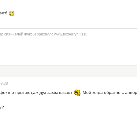
ает!
р спаниелей Фоксберрихиллс www.foxberryhills.ru
09:38
ффектно прыгают,аж дух захватывает
Мой когда обратно с аппор
т?