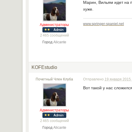
Марин, Вильям идет на п
хуже.
www.springer-spaniel.net
Администраторы
2 465 сообщений
Город
Alicante
KOFEstudio
Почетный Член Клуба
Отправлено
19 января 2015 
Вот такой у нас сложился
Администраторы
2 465 сообщений
Город
Alicante