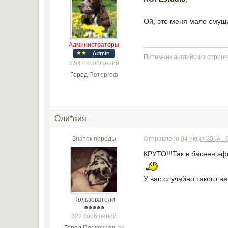
Ой, это меня мало смущ
Администраторы
Питомник английских спринге
3 547 сообщений
Город
Петергоф
Оли*вия
Знаток породы
Отправлено
04 июня 2014 - 
КРУТО!!!Так в басеен э
У вас случайно такого не
Пользователи
322 сообщений