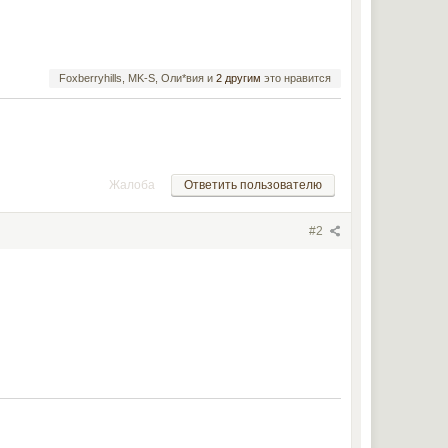
Foxberryhills, MK-S, Оли*вия и
2 другим
это нравится
Жалоба
Ответить пользователю
#2