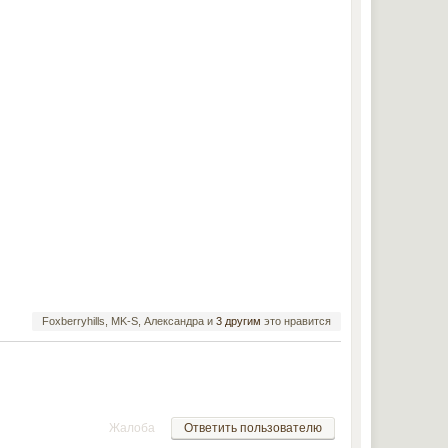
Foxberryhills, MK-S, Александра и
3 другим
это нравится
Жалоба
Ответить пользователю