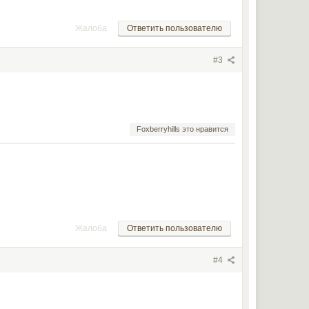
Жалоба
Ответить пользователю
#3
Foxberryhills это нравится
Жалоба
Ответить пользователю
#4