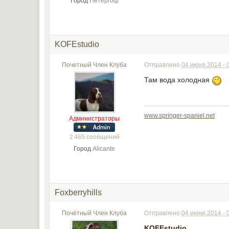
Город
Петергоф
KOFEstudio
Почетный Член Клуба
Отправлено
04 июня 2014 - 
Там вода холодная
www.springer-spaniel.net
Администраторы
2 465 сообщений
Город
Alicante
Foxberryhills
Почётный Член Клуба
Отправлено
04 июня 2014 - 
KOFEstudio
,