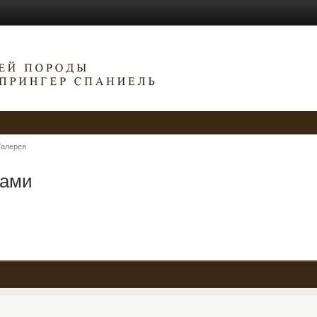
Галерея
рами