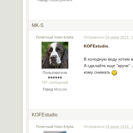
Город
Первоуральск
MK-S
Почётный Член Клуба
Отправлено
04 июня 2014 - 
KOFEstudio
,
В холодную воду хотим в
А сделайте еще "круче" -
кому снимать
Пользователи
787 сообщений
Город
Moscow
KOFEstudio
Почетный Член Клуба
Отправлено
04 июня 2014 - 