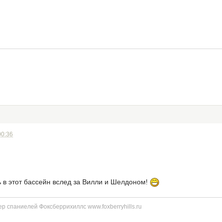
00:36
 в этот бассейн вслед за Вилли и Шелдоном!
р спаниелей Фоксберрихиллс www.foxberryhills.ru