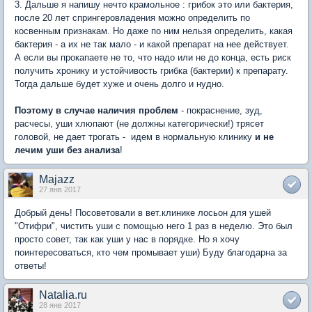
3. Дальше я напишу нечто крамольное : грибок это или бактерия,
после 20 лет спрингеровладения можно определить по
косвенным признакам. Но даже по ним нельзя определить, какая
бактерия - а их не так мало - и какой препарат на нее действует.
А если вы прокапаете не то, что надо или не до конца, есть риск
получить хронику и устойчивость грибка (бактерии) к препарату.
Тогда дальше будет хуже и очень долго и нудно.
Поэтому в случае наличия проблем
- покраснение, зуд,
расчесы, уши хлюпают (не должны категорически!) трясет
головой, не дает трогать - идем в нормальную клинику
и не
лечим уши без анализа
!
Majazz
27 янв 2017
Добрый день! Посоветовали в вет.клинике лосьон для ушей
"Отифри", чистить уши с помощью него 1 раз в неделю. Это был
просто совет, так как уши у нас в порядке. Но я хочу
поинтересоваться, кто чем промывает уши) Буду благодарна за
ответы!
Natalia.ru
28 янв 2017