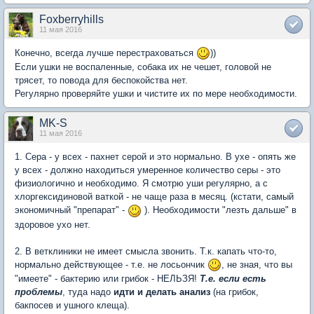
Foxberryhills
11 мая 2016
Конечно, всегда лучше перестраховаться
))
Если ушки не воспаленные, собака их не чешет, головой не
трясет, то повода для беспокойства нет.
Регулярно проверяйте ушки и чистите их по мере необходимости.
MK-S
11 мая 2016
1. Сера - у всех - пахнет серой и это нормально. В ухе - опять же
у всех - должно находиться умеренное количество серы - это
физиологично и необходимо. Я смотрю уши регулярно, а с
хлоргексидиновой ваткой - не чаще раза в месяц. (кстати, самый
экономичный "препарат" -
). Необходимости "лезть дальше" в
здоровое ухо нет.
2. В ветклиники не имеет смысла звонить. Т.к. капать что-то,
нормально действующее - т.е. не лосьончик
, не зная, что вы
"имеете" - бактерию или грибок - НЕЛЬЗЯ!
Т.е. если есть
проблемы
, туда надо
идти и делать анализ
(на грибок,
бакпосев и ушного клеща).