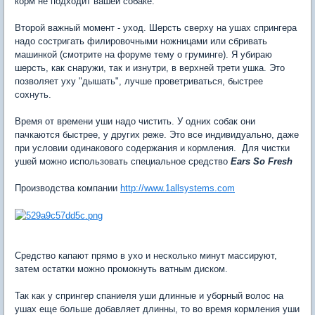
корм не подходит вашей собаке.
Второй важный момент - уход. Шерсть сверху на ушах спрингера
надо состригать филировочными ножницами или сбривать
машинкой (смотрите на форуме тему о груминге). Я убираю
шерсть, как снаружи, так и изнутри, в верхней трети ушка. Это
позволяет уху "дышать", лучше проветриваться, быстрее
сохнуть.
Время от времени уши надо чистить. У одних собак они
пачкаются быстрее, у других реже. Это все индивидуально, даже
при условии одинакового содержания и кормления. Для чистки
ушей можно использовать специальное средство
Ears So Fresh
Производства компании
http://www.1allsystems.com
Средство капают прямо в ухо и несколько минут массируют,
затем остатки можно промокнуть ватным диском.
Так как у спрингер спаниеля уши длинные и уборный волос на
ушах еще больше добавляет длинны, то во время кормления уши