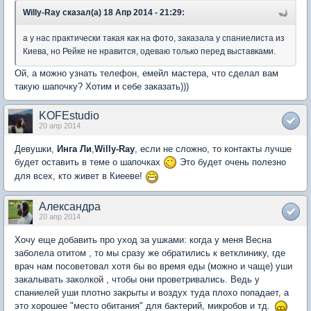
Willy-Ray сказал(а) 18 Апр 2014 - 21:29:
а у нас практически такая как на фото, заказала у спаниелиста из
Киева, но Рейке не нравится, одеваю только перед выставками.
Ой, а можно узнать телефон, емейл мастера, что сделал вам
такую шапочку? Хотим и себе заказать)))
KOFEstudio
20 апр 2014
Девушки,
Инга Ли
,
Willy-Ray
, если не сложно, то контакты лучше
будет оставить в теме о шапочках
Это будет очень полезно
для всех, кто живет в Киееве!
Александра
20 апр 2014
Хочу еще добавить про уход за ушками: когда у меня Весна
заболела отитом , то мы сразу же обратились к ветклинику, где
врач нам посоветовал хотя бы во время еды (можно и чаще) уши
закалывать заколкой , чтобы они проветривались. Ведь у
спаниелей уши плотно закрыты и воздух туда плохо попадает, а
это хорошее "место обитания" для бактерий, микробов и тд.