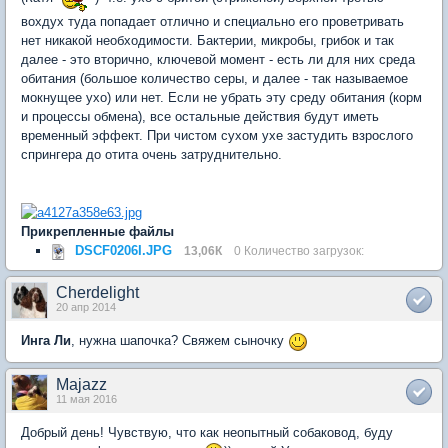
вохдух туда попадает отлично и специально его проветривать
нет никакой необходимости. Бактерии, микробы, грибок и так
далее - это вторично, ключевой момент - есть ли для них среда
обитания (большое количество серы, и далее - так называемое
мокнущее ухо) или нет. Если не убрать эту среду обитания (корм
и процессы обмена), все остальные действия будут иметь
временный эффект. При чистом сухом ухе застудить взрослого
спрингера до отита очень затруднительно.
Прикрепленные файлы
DSCF0206I.JPG
13,06К
0 Количество загрузок:
Cherdelight
20 апр 2014
Инга Ли
, нужна шапочка? Свяжем сыночку
Majazz
11 мая 2016
Добрый день! Чувствую, что как неопытный собаковод, буду