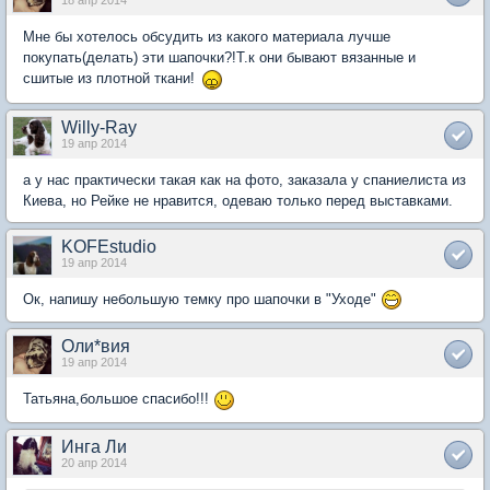
Мне бы хотелось обсудить из какого материала лучше
покупать(делать) эти шапочки?!Т.к они бывают вязанные и
сшитые из плотной ткани!
Willy-Ray
19 апр 2014
а у нас практически такая как на фото, заказала у спаниелиста из
Киева, но Рейке не нравится, одеваю только перед выставками.
KOFEstudio
19 апр 2014
Ок, напишу небольшую темку про шапочки в "Уходе"
Оли*вия
19 апр 2014
Татьяна,большое спасибо!!!
Инга Ли
20 апр 2014