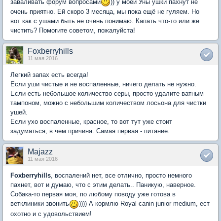
заваливать форум вопросами
)) у моей Уны ушки пахнут не
очень приятно. Ей скоро 3 месяца, мы пока ещё не гуляем. Но
вот как с ушами быть не очень понимаю. Капать что-то или же
чистить? Помогите советом, пожалуйста!
Foxberryhills
11 мая 2016
Легкий запах есть всегда!
Если уши чистые и не воспаленные, ничего делать не нужно.
Если есть небольшое количество серы, просто удалите ватным
тампоном, можно с небольшим количеством лосьона для чистки
ушей.
Если ухо воспаленные, красное, то вот тут уже стоит
задуматься, в чем причина. Самая первая - питание.
Majazz
11 мая 2016
Foxberryhills
, воспалений нет, все отлично, просто немного
пахнет, вот и думаю, что с этим делать.. Паникую, наверное.
Собака-то первая моя, по любому поводу уже готова в
ветклиники звонить
)))) А кормлю Royal canin junior medium, ест
охотно и с удовольствием!