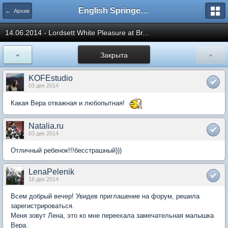
English Springer Spaniel Club
← Архив
14.06.2014 - Lordsett White Pleasure at Br...
«
Закрыта
»
KOFEstudio
03 дек 2014
Какая Вера отважная и любопытная!
Natalia.ru
03 дек 2014
Отличный ребенок!!!бесстрашный)))
LenaPelenik
16 дек 2014
Всем добрый вечер! Увидев приглашение на форум, решила
зарегистрироваться.
Меня зовут Лена, это ко мне переехала замечательная малышка
Вера.