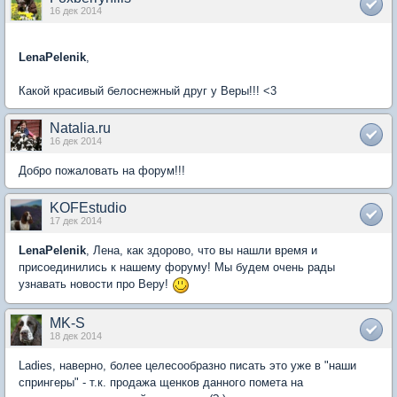
16 дек 2014
LenaPelenik
,
Какой красивый белоснежный друг у Веры!!! <3
Natalia.ru
16 дек 2014
Добро пожаловать на форум!!!
KOFEstudio
17 дек 2014
LenaPelenik
, Лена, как здорово, что вы нашли время и
присоединились к нашему форуму! Мы будем очень рады
узнавать новости про Веру!
MK-S
18 дек 2014
Ladies, наверно, более целесообразно писать это уже в "наши
спрингеры" - т.к. продажа щенков данного помета на