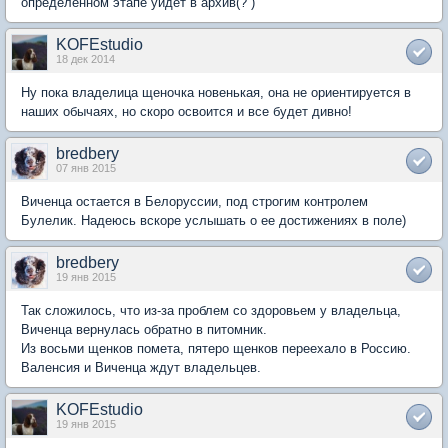
определенном этапе уйдет в архив(? )
KOFEstudio
18 дек 2014
Ну пока владелица щеночка новенькая, она не ориентируется в
наших обычаях, но скоро освоится и все будет дивно!
bredbery
07 янв 2015
Виченца остается в Белоруссии, под строгим контролем
Булелик. Надеюсь вскоре услышать о ее достижениях в поле)
bredbery
19 янв 2015
Так сложилось, что из-за проблем со здоровьем у владельца,
Виченца вернулась обратно в питомник.
Из восьми щенков помета, пятеро щенков переехало в Россию.
Валенсия и Виченца ждут владельцев.
KOFEstudio
19 янв 2015