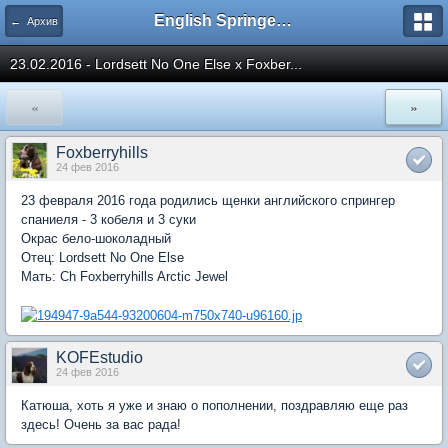
English Springer Spaniel Club
← Архив
23.02.2016 - Lordsett No One Else x Foxber...
«
»
Foxberryhills
24 фев 2016
23 февраля 2016 года родились щенки английского спрингер
спаниеля - 3 кобеля и 3 суки
Окрас бело-шоколадный
Отец: Lordsett No One Else
Мать: Ch Foxberryhills Arctic Jewel
KOFEstudio
24 фев 2016
Катюша, хоть я уже и знаю о пополнении, поздравляю еще раз
здесь! Очень за вас рада!