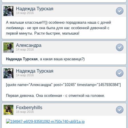
Надежда Турская
14 мар 2016
А малыши классные!!!)) особенно порадовала наша с дочей
любимица - не зря она была для нас особенной девочкой с
первой минуты. Расти быстрее, малышка!
Александра
14 мар 2016
Надежда Турская
, а какая ваша красавица?)
Надежда Турская
14 мар 2016
[quote name="Александра" post="10245" timestamp="1457930384"]
Первая девочка. Она особенная - с отметкой на головке.
Foxberryhills
16 мар 2016