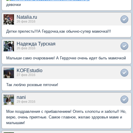
девочки
Natalia.ru
26 фев 2016
Детки прелесть!!!А Гердочка,как обычно-супер мамочка!!!
Надежда Турская
26 фев 2016
Малыши само очарование! А Гердочке очень идет быть мамочкой
KOFEstudio
27 фев 2016
Так люблю розовые пяточки!
nani
29 фев 2016
Мои поздравления с прибавлением! Опять хлопоты и заботы!! Но,
верю, очень приятные. Самое главное, желаю здоровья маме и
малышам!