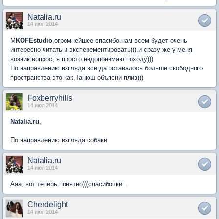
Natalia.ru
14 июл 2014
М
KOFEstudio
,огромнейшее спасибо.нам всем будет очень
интересно читать и эксперементировать))).и сразу же у меня
возник вопрос, я просто недопонимаю походу)))
По направлению взгляда всегда оставалось больше свободного
пространства-это как,Танюш объясни плиз)))
Foxberryhills
14 июл 2014
Natalia.ru
,
По направлению взгляда собаки
Natalia.ru
14 июл 2014
Ааа, вот теперь понятно)))спасибочки...
Cherdelight
14 июл 2014