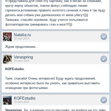
Я представила для себя эту картинку, как я бегаю за собаками,
кручу верчу объектив, ловлю фокус,соблюдаю линию
горизонта,вспоминаю правило золотого сечения и пока я так буду
делать мои собаки уже далекоооооо от меня убегут))))
Танюшка, спасибо огромное, буду учится пользоватся
фотоаппаратом,тренировать глаз и мозг!!!)))
Natalia.ru
15 июл 2014
Ждем продолжения...
Veraspring
15 июл 2014
KOFEstudio
,
Таня, спасибо! Очень интересно! Буду ждать продолжения,
особенно интересно было бы узнать, как правильно выставить
освещение при фотосъемке.
KOFEstudio
15 июл 2014
Veraspring
, Хи, я конечно что-то расскажу, но вообще на эту тему