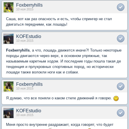
Foxberryhills
10 ноя 2015
Саша, вот как раз опасность и есть, чтобы спрингер не стал
двигаться передними, как лошадь!
KOFEstudio
10 ноя 2015
Foxberryhills
, а что, лошадь движется иначе?! Только некоторые
породы двигаются через верх, в основном упряжные, так
называемым каретным ходом. И последние годы пошла такая де
тенденция и прлукровных спортивных пород, но исторически
лошади также волокли ноги как и собаки.
Foxberryhills
10 ноя 2015
Я думаю, что все поняли о каком стиле движений я говорю.
KOFEstudio
10 ноя 2015
Меня просто внутренне раздражает, когда говорят, что будет