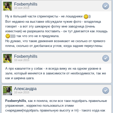
Foxberryhills
10 ноя 2015
Ну в большей части спрингеристы - не лошадники
))
Вот недавно на выставке обсуждали чужие фото - владелица
говорит - а вот эту шикарную фотку мне заводчица (очень
известная) не разрешила поставить - он тут двигается как лошадь
))))) так что это не я придумала.
Но думаю, что такие движения возникают не сколько от прямого
плеча, сколько от дисбаланса углов, когда задние переуглены.
Foxberryhills
10 ноя 2015
А про кавалетти у собак - я всегда вижу их на одном уровне в
зале, который меняется в зависимости от необходимости, так же
как и ширина шага.
Александра
10 ноя 2015
Foxberryhills
, как я поняла, если все таки подобрать правильные
упражнения , корректно пользоваться этими
снарядами(подобрать правильную высоту и тп) - такого хода как