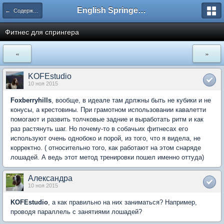
English Springer Spaniel Club
← Содержание и Уход за спрингер и филд спаниелями
Фитнес для спрингера
«
»
KOFEstudio
10 ноя 2015
Foxberryhills
, вообще, в идеале там дрлжны быть не кубики и не
конусы, а крестовины. При грамотном использовании кавалетти
помогают и развить толчковые задние и выработать ритм и как
раз растянуть шаг. Но почему-то в собачьих фитнесах его
используют очень однобоко и порой, из того, что я видела, не
корректно. ( относительно того, как работают на этом снаряде
лошадей. А ведь этот метод тренировки пошел именно оттуда)
Александра
10 ноя 2015
KOFEstudio
, а как правильно на них заниматься? Например,
проводя параллель с занятиями лошадей?