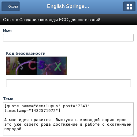
English Springer Spaniel Club
← Охота
Ответ в Создание команды ЕСС для состязаний.
Имя
Код безопасности
Тема