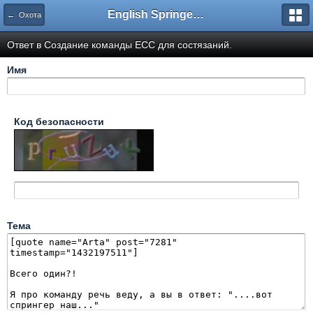
English Springer Spaniel Club
← Охота
Ответ в Создание команды ЕСС для состязаний.
Имя
Код безопасности
Тема