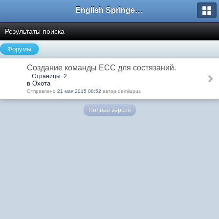
English Springer Spaniel Club
Результаты поиска
Форумы
Создание команды ЕСС для состязаний.
Страницы: 2
в Охота
Отправлено
21 мая 2015 08:52
автор demilupus
Полная версия