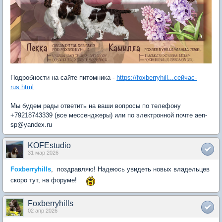
Подробности на сайте питомника -
https://foxberryhill...сейчас-
rus.html
Мы будем рады ответить на ваши вопросы по телефону
+79218743339 (все мессенджеры) или по электронной почте aen-
sp@yandex.ru
KOFEstudio
31 мар 2026
Foxberryhills
, поздравляю! Надеюсь увидеть новых владельцев
скоро тут, на форуме!
Foxberryhills
02 апр 2026