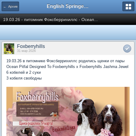
English Springer Spaniel Club
← Архив
19.03.26 - питомник Фоксберрихиллс - Ocean...
Foxberryhills
31 мар 2026
19.03.26 в питомнике Фоксберрихиллс родились щенки от пары
Ocean Pitfal Designed To Foxberryhills x Foxberryhills Jashma Jewel
6 кобелей и 2 суки
3 кобеля свободны