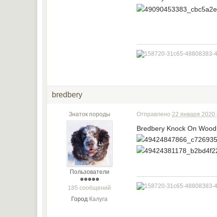
bredbery
Знаток породы
Отправлено
22 января 2020 
Bredbery Knock On Wood
Пользователи
185 сообщений
Город
Калуга