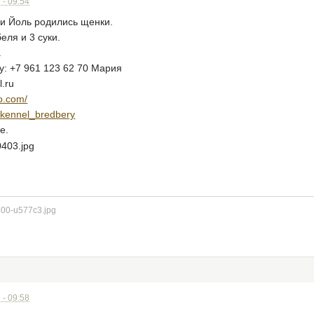
 - 09:54
 и Йоль родились щенки.
еля и 3 суки.
.
: +7 961 123 62 70 Мария
.ru
do.com/
m/kennel_bredbery
е.
 - 09:58