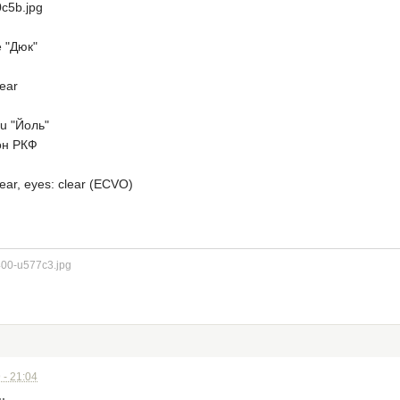
e "Дюк"
lear
ou "Йоль"
он РКФ
lear, eyes: clear (ECVO)
 - 21:04