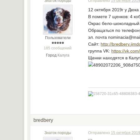
Знаток породы
Отправлено
15 октября 2019
12 октября 2019г у Дюка
В помете 7 щенков: 4 коб
Окрас бело-шоколадный
Обращаться по телефону
эл. почта nominacia@mail
Пользователи
Сайт:
http://bredbery.jim
185 сообщений
группа VK:
https://vk.co
Город
Калуга
Щенки находятся в Калуг
bredbery
Знаток породы
Отправлено
15 октября 2019