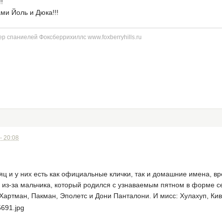
!
ми Йоль и Дюка!!!
р спаниелей Фоксберрихиллс www.foxberryhills.ru
- 20:08
ц и у них есть как официальные клички, так и домашние имена, в
из-за мальчика, который родился с узнаваемым пятном в форме с
Хартман, Пакман, Эполетс и Дони Панталони. И мисс: Хулахуп, Ки