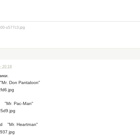
- 20:18
ики.
Mr. Don Pantaloon"
d "Mr. Pac-Man"
rd "Mr. Heartman"