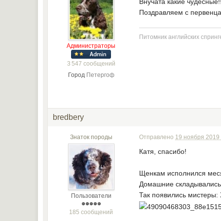
Внучата какие чудесные!!
Поздравляем с первенца
Питомник английских спринге
Администраторы
3 547 сообщений
Город
Петергоф
bredbery
Знаток породы
Отправлено
19 ноября 2019 
Катя, спасибо!
Щенкам исполнился меся
Домашние складывались 
Так появились мистеры: 
Пользователи
185 сообщений