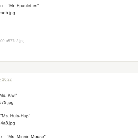
o "Mr. Epaulettes"
- 20:22
Ms. Kiwi"
"Ms. Hula-Hup"
se "Ms. Minnie Mouse"