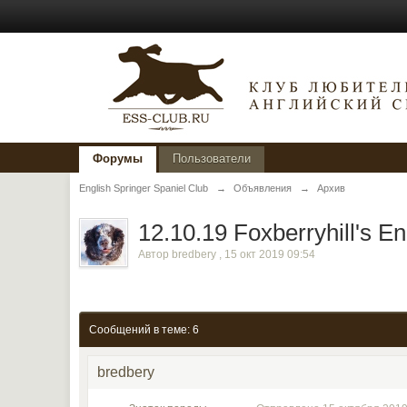
Форумы
Пользователи
English Springer Spaniel Club
→
Объявления
→
Архив
12.10.19 Foxberryhill's En
Автор
bredbery
,
15 окт 2019 09:54
Сообщений в теме: 6
bredbery