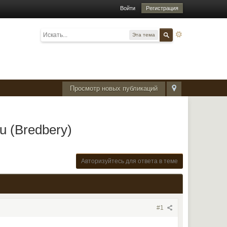
Войти
Регистрация
Эта тема
Просмотр новых публикаций
ou (Bredbery)
Авторизуйтесь для ответа в теме
#1