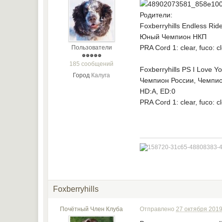
Родители:
Foxberryhills Endless Rid
Юный Чемпион НКП
PRA Cord 1: clear, fuco: c
Пользователи
185 сообщений
Foxberryhills PS I Love Y
Город
Калуга
Чемпион России, Чемпи
HD:А, ED:0
PRA Cord 1: clear, fuco: c
Foxberryhills
Почётный Член Клуба
Отправлено
27 октября 2019