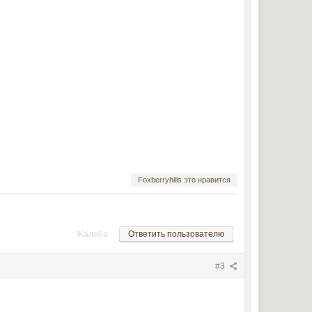
Foxberryhills это нравится
Жалоба
Ответить пользователю
#3