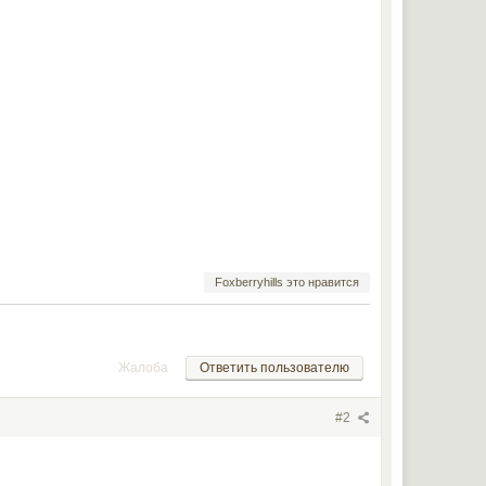
Foxberryhills это нравится
Жалоба
Ответить пользователю
#2