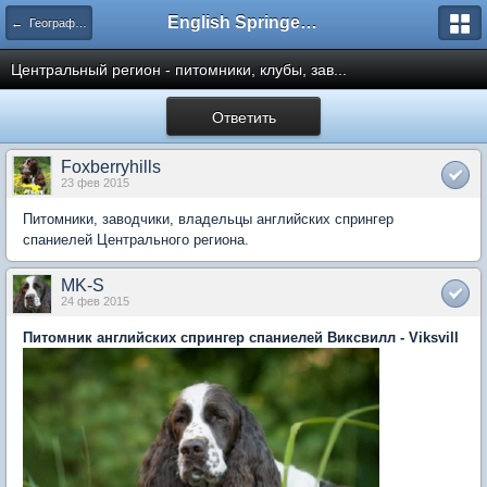
English Springer Spaniel Club
← География спрингеров России и ближнего зарубежья
Центральный регион - питомники, клубы, зав...
Ответить
Foxberryhills
23 фев 2015
Питомники, заводчики, владельцы английских спрингер
спаниелей Центрального региона.
MK-S
24 фев 2015
Питомник английских спрингер спаниелей Виксвилл - Viksvill