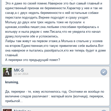
Это я даже по своей помню.Наверное это был самый главный и
единственный признак ее беременности.Характер у нее и так не
сахар,а с двух недель беременности к ней остальные собаки
перестали подходить.Вернее подходят и сразу уходят.
Мольку до двух или трех недель тоже не пускали к
щенкам,хозяйка пишет,она любыми способами пробиралась к
вольеру и ныла рядом с ним.Писала,что не увидела кто начал
драку,получили обе и успокоились.
Лабры там живут на первом этаже,а Молька в спальне у хозяев
на втором.Единственная,кто такую привилегию себе выбила.Вот
она наверное и пытались разобраться,кто же теперь будет в доме
главный.
А переярки это предыдущий помет?
MK-S
12 окт 2014
kruming
,
Да, переярки - те, кому исполнилось год. Охотники их вообще по
величине следов различают : матерый волк (волчица), переярок,
прибылой...