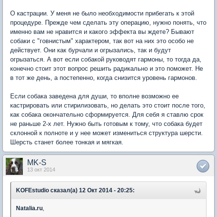
О кастрации. У меня не было необходимости прибегать к этой
процедуре. Прежде чем сделать эту операцию, нужно понять, что
именно вам не нравится и какого эффекта вы ждете? Бывают
собаки с "говнистым" характером, так вот на них это особо не
действует. Они как бурчали и огрызались, так и будут
огрызаться. А вот если собакой руководят гармоны, то тогда да,
конечно стоит этот вопрос решить радикально и это поможет. Не
в тот же день, а постепенно, когда снизится уровень гармонов.
Если собака заведена для души, то вполне возможно ее
кастрировать или стирилизовать, но делать это стоит после того,
как собака окончательно сформируется. Для себя я ставлю срок
не раньше 2-х лет. Нужно быть готовым к тому, что собака будет
склонной к полноте и у нее может измениться структура шерсти.
Шерсть станет более тонкая и мягкая.
MK-S
13 окт 2014
KOFEstudio сказал(а) 12 Окт 2014 - 20:25:
Natalia.ru
,