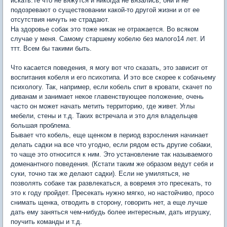
искать.Те что не вяжутся и никогда не вязались, они и не
подозревают о существовании какой-то другой жизни и от ее
отсутствия ничуть не страдают.
На здоровье собак это тоже никак не отражается. Во всяком
случае у меня. Самому старшему кобелю без малого14 лет. И
ттт. Всем бы такими быть.
Что касается поведения, я могу вот что сказать, это зависит от
воспитания кобеля и его психотипа. И это все скорее к собачьему
психологу. Так, например, если кобель спит в кровати, скачет по
диванам и занимает некое главенствующее положение, очень
часто он может начать метить территорию, где живет. Углы
мебели, стены и т.д. Таких встречала и это для владельцев
большая проблема.
Бывает что кобель, еще щенком в период взросления начинает
делать садки на все что угодно, если рядом есть другие собаки,
то чаще это относится к ним. Это установление так называемого
доменантного поведения. (Кстати таким же образом ведут себя и
суки, точно так же делают садки). Если не умиляться, не
позволять собаке так развлекаться, а вовремя это пресекать, то
это к году пройдет. Пресекать нужно мягко, но настойчиво, просо
снимать щенка, отводить в сторону, говорить нет, а еще лучше
дать ему заняться чем-нибудь более интересным, дать игрушку,
поучить команды и т.д.