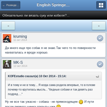
English Springer Spaniel Club
← Разведение
Обязательно ли вязать суку или кобеля?...
«
»
kruming
11 окт 2014
Да много еще про собак я не знаю.Так чего то по поверхности
нахваталась и вроде хорошо.
MK-S
12 окт 2014
KOFEstudio сказал(а) 10 Окт 2014 - 15:14:
И в тему и не в тему.... Я когда сама родила впервые, то в голове
почему-то крутилась мысль... "бедные собаки и так девять раз
подряд....."
Ну не все так ужасно - собака - не прямоходящее
И пути
после первого щенка открыты уже