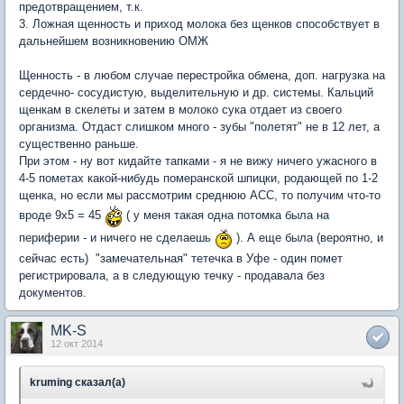
предотвращением, т.к.
3. Ложная щенность и приход молока без щенков способствует в
дальнейшем возникновению ОМЖ
Щенность - в любом случае перестройка обмена, доп. нагрузка на
сердечно- сосудистую, выделительную и др. системы. Кальций
щенкам в скелеты и затем в молоко сука отдает из своего
организма. Отдаст слишком много - зубы "полетят" не в 12 лет, а
существенно раньше.
При этом - ну вот кидайте тапками - я не вижу ничего ужасного в
4-5 пометах какой-нибудь померанской шпицки, родающей по 1-2
щенка, но если мы рассмотрим среднюю АСС, то получим что-то
вроде 9х5 = 45
( у меня такая одна потомка была на
периферии - и ничего не сделаешь
). А еще была (вероятно, и
сейчас есть) "замечательная" тетечка в Уфе - один помет
регистрировала, а в следующую течку - продавала без
документов.
MK-S
12 окт 2014
kruming сказал(а)