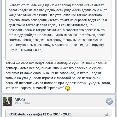
Бывает что кобель, еще щенком в период взросления начинает
делать садки на все что угодно, если рядом есть другие собаки, то
чаще это относится к ним. Это установление так называемого
доменантного поведения. (Кстати таким же образом ведут себя и
суки, точно так же делают садки). Если не умиляться, не
позволять собаке так развлекаться, а вовремя это пресекать, то
это к году пройдет. Пресекать нужно мягко, но настойчиво, просо
снимать щенка, отводить в сторону, говорить нет, а еще лучше
дать ему заняться чем-нибудь более интересным, дать игрушку,
поучить команды и т.д.
Таким же образом ведут себя и молодые суки. Живой и свежий
пример - дома все одномоментно и жестко пресечено сукой-
вожаком (я даже слов никаких не говорила), в итоге - садки
только на улице, если играем с молодой ранее незнакомой
собакой (независимо от половой принадлежности) - уходим тогда,
кто ж ее, заразу, с мамой "пресечет"
MK-S
13 окт 2014
KOFEstudio сказал(а) 12 Окт 2014 - 20:25: