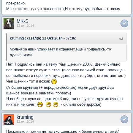
прекрасно.
Мне кажется,тут уж как повезет,И к этому нужно быть готовым.
MK-S
12 окт 2014
kruming сказал(а) 12 Окт 2014 - 07:36:
Молька за ними ухаживает и охраняет,еще и подрались,кто
лучшая мама.
Нет. Подрались они на тему "чьи щенки"- 200%. Щенки сильно
повышают статус суки в стае. (в основе волчьей стаи - волчица +
ее прибылые и переярки, ну а дальше- кто уйдет, кто останется. )
Чьи щенки - тот и вожак
(А более крупные (+ породно-злобные) могли друг друга за
щенков вообще в ошметки порвать)
Я вообще к суке со щенками 3 недели не пускаю других сук (но
никто и не хочет
- сильно себе дороже)
kruming
12 окт 2014
Насколько я помни не только щенки,но и беременность тоже?