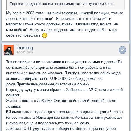
Еще раз продавать ее мы не решились,хоть покупатели были.
My basis с 2003 года - никакой таможни, никакой полиции, только
дорого и только "в семью". Я понимаю, что это "эгоизм", и
наркотики тоже кто-то должен искать, и взрывчатку, но вот "не
мои собаки". Вяжу только когда хотим чего-то для себя - могу
себе это позволить
kruming
12 окт 2014
Так ее забирали не в питомник в полицию,а в семью и дорого.То
есть жила бы она дома,но хозяйка бы с ней работала и на
выставки ее водить собиралась.Я вижу много таких собак,когда
хозяева выбирают себе ХОРОШУЮ собаку,держат ее
дома.Прекрасные,холеные,счастливые собаки.
Еще одну суку у меня забрали в Хабаровск в МЧС,также личной
собакой.
Живет в семье с лабрами,Считает себя самой главной,после
хозяйки.
Ей было около года,когда у лабрадорши родились щенки.Честно
их воспитывала.Мама щенков кормит,Молька за ними ухаживает
и охраняет,еще и подрались,кто лучшая мама.
Закрыла ЮЧ,Будут сдавать обидиенс,Ищет людей.все у нее