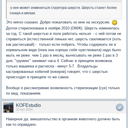
у нее может измениться структура шерсти. Шерсть станет более
тонкая и мягкая.
Это мягко сказано. Добро пожаловать ко мне на экскурсию.
Долли стерилизована в ноябре 2010 (ОМЖ). Шерсть изменилась
за год. С такой шерстью в поле работать нельзя - с ней потом не
справиться (естесственной линьки нет, шерсть сваливается (хоть
как расчесывай) - только если побрить. Чтобы содержать ее в
нормальном виде (пока она хорошо себя чувствовала) надо было
мыть не реже чем 1 раз в месяц, вычесывать не реже 1 раз в 3
дня, "груминг" занимал часа 4. Сейчас в принципе возможна
только машинка и расческа - минут 5-7. Владельцы
кастрированных кобелей (кокеров) говорят, что с шерстью
происходит в принципе то же самое.
Вообще я рассматриваю возможность стерилизации (сук) только
по мед. показаниям.
KOFEstudio
13 окт 2014
Наверное да, вмешательство в организм животного должно быть
как-то оправдано.