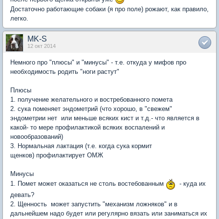
Достаточно работающие собаки (я про поле) рожают, как правило,
легко.
MK-S
12 окт 2014
Немного про "плюсы" и "минусы" - т.е. откуда у мифов про
необходимость родить "ноги растут"
Плюсы
1. получение желательного и востребованного помета
2. сука поменяет эндометрий (что хорошо, в "свежем"
эндометрии нет или меньше всяких кист и т.д.- что является в
какой- то мере профилактикой всяких воспалений и
новообразований)
3. Нормальная лактация (т.е. когда сука кормит
щенков) профилактирует ОМЖ
Минусы
1. Помет может оказаться не столь востебованным
- куда их
девать?
2. Щенность может запустить "механизм ложняков" и в
дальнейшем надо будет или регулярно вязать или заниматься их