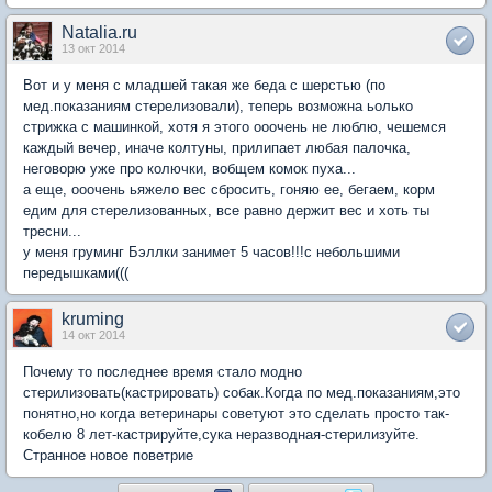
Natalia.ru
13 окт 2014
Вот и у меня с младшей такая же беда с шерстью (по
мед.показаниям стерелизовали), теперь возможна ьолько
стрижка с машинкой, хотя я этого ооочень не люблю, чешемся
каждый вечер, иначе колтуны, прилипает любая палочка,
неговорю уже про колючки, вобщем комок пуха...
а еще, ооочень ьяжело вес сбросить, гоняю ее, бегаем, корм
едим для стерелизованных, все равно держит вес и хоть ты
тресни...
у меня груминг Бэллки занимет 5 часов!!!с небольшими
передышками(((
kruming
14 окт 2014
Почему то последнее время стало модно
стерилизовать(кастрировать) собак.Когда по мед.показаниям,это
понятно,но когда ветеринары советуют это сделать просто так-
кобелю 8 лет-кастрируйте,сука неразводная-стерилизуйте.
Странное новое поветрие