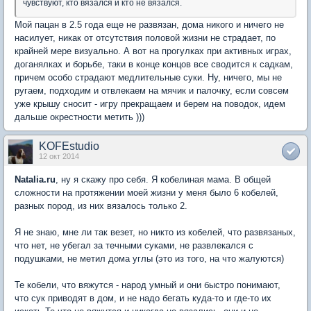
чувствуют, кто вязался и кто не вязался.
Мой пацан в 2.5 года еще не развязан, дома никого и ничего не
насилует, никак от отсутствия половой жизни не страдает, по
крайней мере визуально. А вот на прогулках при активных играх,
доганялках и борьбе, таки в конце концов все сводится к садкам,
причем особо страдают медлительные суки. Ну, ничего, мы не
ругаем, подходим и отвлекаем на мячик и палочку, если совсем
уже крышу сносит - игру прекращаем и берем на поводок, идем
дальше окрестности метить )))
KOFEstudio
12 окт 2014
Natalia.ru
, ну я скажу про себя. Я кобелиная мама. В общей
сложности на протяжении моей жизни у меня было 6 кобелей,
разных пород, из них вязалось только 2.
Я не знаю, мне ли так везет, но никто из кобелей, что развязаных,
что нет, не убегал за течными суками, не развлекался с
подушками, не метил дома углы (это из того, на что жалуются)
Те кобели, что вяжутся - народ умный и они быстро понимают,
что сук приводят в дом, и не надо бегать куда-то и где-то их