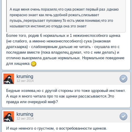
А еще меня очень поразило,что сука рожает первый раз ,однако
прекрасно знает как лечь удобней рожать,слизывает
пузырь,,перегрызает пуповину.То есть умом понимаю,что это
называется инстинкт,но откуда она это знает
Более того, родив 6 нормальных и 1 нежизнеспособного щенка
(не слабого, а именно нежизнеспособного) сука (знакомая
дратхаарка) - слабонервным дальше не читать - скушала его с
последами вместе (пока владелец думал, что с ним делать) и
отлично выкормила дальше нормальных. Нормальное поведение
для хищника
kruming
12 окт 2014
Бедные хозяева,но с другой стороны это тоже здоровый инстинкт.
А еще я много читала про то как щенки рассасываются.Это
правда или очередной миф?
kruming
12 окт 2014
И еще немного о грустном, о востребованности щенков.