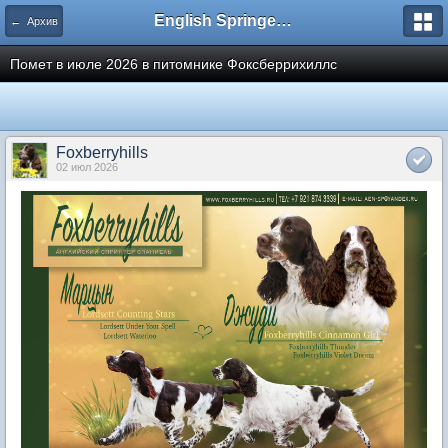
English Springer Spaniel Club
← Архив
Помет в июле 2026 в питомнике Фоксберрихиллс
Foxberryhills
02 июл 2026