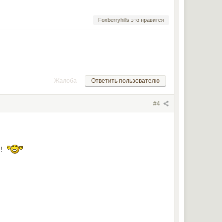
Foxberryhills это нравится
Жалоба
Ответить пользователю
#4
!!