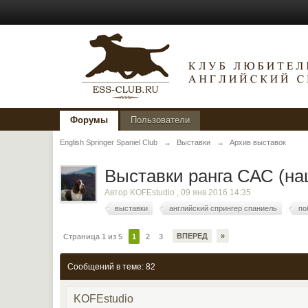
Форумы
Пользователи
English Springer Spaniel Club
→
Выставки
→
Архив выставок
Выставки ранга САС (на
Автор
KOFEstudio
,
09 янв 2016 14:35
выставки
английский спрингер спаниель
по
ВПЕРЕД
»
Страница 1 из 5
1
2
3
Сообщений в теме: 82
KOFEstudio