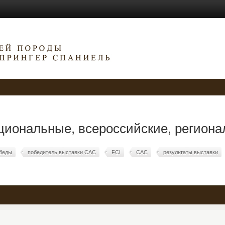
циональные, всероссийские, регионал
беды
победитель выставки CAC
FCI
CAC
результаты выставки