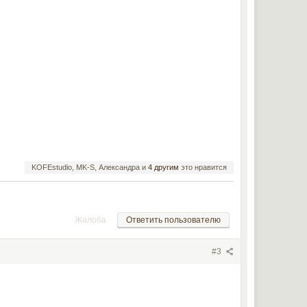
KOFEstudio, MK-S, Александра и
4 другим
это нравится
Жалоба
Ответить пользователю
#3