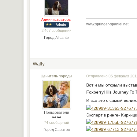
Администраторы
www.springer-spaniel.net
2 467 сообщений
Город
Alicante
Wally
Ценитель породы
Отправлено
05 февраля 2016
Вот и мы открыли выстав
FoxberryHills Journey T
И все это с самый велик
Пользователи
Эксперт в ринге- Киркицк
74 сообщений
Город
Саратов