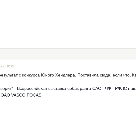
 - 10:39
результат с конкурса Юного Хендлера. Поставила сюда, если что, К
ворит" - Всероссийская выставка собак ранга САС - ЧФ - РФЛС на
я JOAO VASCO POCAS