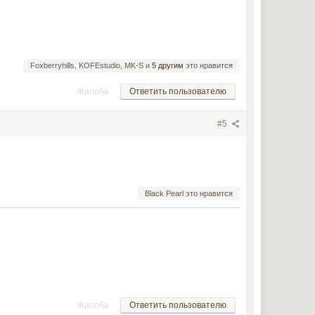
Foxberryhills, KOFEstudio, MK-S и
5 другим
это нравится
Жалоба
Ответить пользователю
#5
Black Pearl это нравится
Жалоба
Ответить пользователю