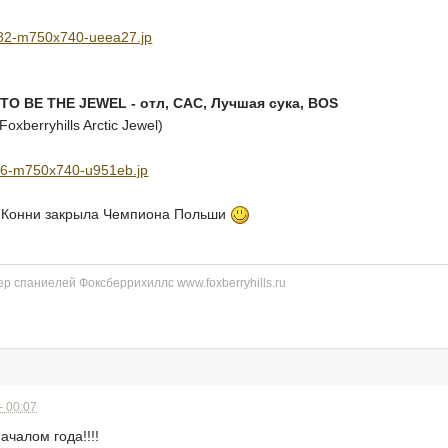
O BE THE JEWEL - отл, САС, Лучшая сука, BOS
Foxberryhills Arctic Jewel)
и Конни закрыла Чемпиона Польши
р спаниелей Фоксберрихиллс www.foxberryhills.ru
- 00:07
чалом года!!!!