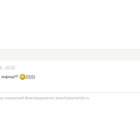
 - 16:16
 хорош!!!
))))))
р спаниелей Фоксберрихиллс www.foxberryhills.ru