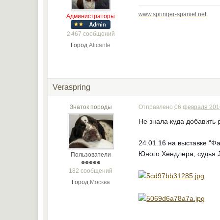
www.springer-spaniel.net
Администраторы
2 467 сообщений
Город
Alicante
Veraspring
Знаток породы
Отправлено
06 февраля 2016
Не знала куда добавить 
24.01.16 на выставке
"Фа
Юного Хендлера, судь
Пользователи
182 сообщений
Город
Москва