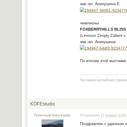
зав.-вл. Аникушина Е.
чемпионы
FOXBERRYHILLS BLISS T
(Linmoor Zimply Zalient x 
зав.-вл. Аникушина
По итогам этой выставк
Питомник английских спринге
KOFEstudio
Почетный Член Клуба
Отправлено
17 января 2016 
Поздравляю с удачным на