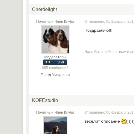
Cherdelight
Почетный Член Клуба
Отправлено
05 февраля 2016
Поздравляю!!!
Надо быть любопытным и дела
Модераторы
655 сообщений
Город
Мичуринск
KOFEstudio
Почетный Член Клуба
Отправлено
06 февраля 2016
веселит описание
)))