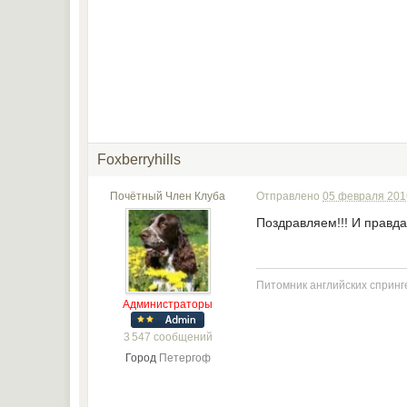
Foxberryhills
Почётный Член Клуба
Отправлено
05 февраля 2016
Поздравляем!!! И правда
Питомник английских спринге
Администраторы
3 547 сообщений
Город
Петергоф