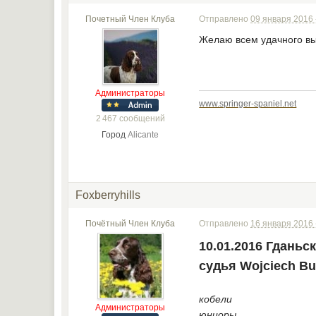
Почетный Член Клуба
Отправлено
09 января 2016 
Желаю всем удачного вы
Администраторы
www.springer-spaniel.net
2 467 сообщений
Город
Alicante
Foxberryhills
Почётный Член Клуба
Отправлено
16 января 2016 
10.01.2016 Гданьс
судья Wojciech Bu
кобели
Администраторы
юниоры