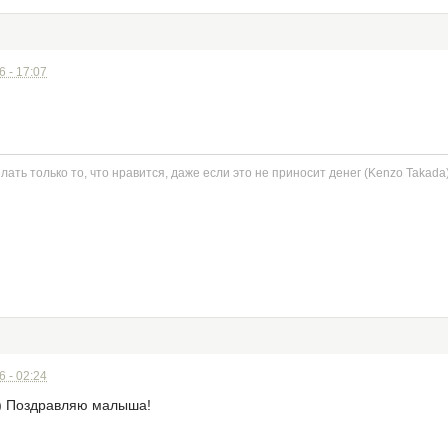
 - 17:07
ть только то, что нравится, даже если это не приносит денег (Kenzo Takada
 - 02:24
)) Поздравляю малыша!