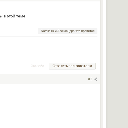
 в этой теме!
Natalia.ru и Александра это нравится
Жалоба
Ответить пользователю
#2