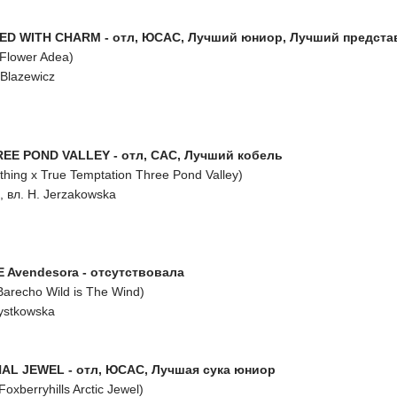
ED WITH CHARM - отл, ЮСАС, Лучший юниор, Лучший предста
 Flower Adea)
 Blazewicz
E POND VALLEY - отл, САС, Лучший кобель
othing x True Temptation Three Pond Valley)
, вл. H. Jerzakowska
 Avendesora - отсутствовала
Barecho Wild is The Wind)
Mystkowska
L JEWEL - отл, ЮСАС, Лучшая сука юниор
oxberryhills Arctic Jewel)