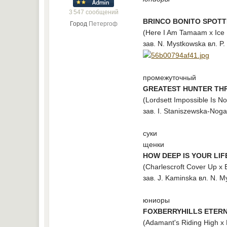
3 547 сообщений
BRINCO BONITO SPOTT
Город
Петергоф
(Here I Am Tamaam x Ice
зав. N. Mystkowska вл. P.
промежуточный
GREATEST HUNTER THRE
(Lordsett Impossible Is N
зав. I. Staniszewska-Noga
суки
щенки
HOW DEEP IS YOUR LIFE
(Charlescroft Cover Up x 
зав. J. Kaminska вл. N. 
юниоры
FOXBERRYHILLS ETERNA
(Adamant's Riding High x F