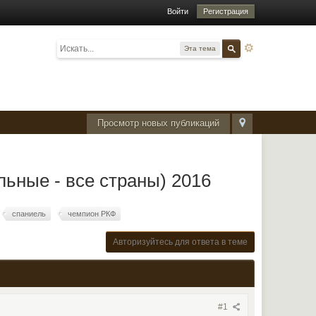
Войти
Регистрация
Эта тема
Просмотр новых публикаций
ьные - все страны) 2016
спаниель
чемпион РКФ
Авторизуйтесь для ответа в теме
#1