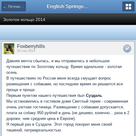
English Springer Spaniel Club
← Путешествия со спрингерами и филд спаниелями - отчеты из поездок
Золотое кольцо 2014
Foxberryhills
26 сен 2014
Давняя мечта сбылась, и мы отправились в небольшое
путешествие по Золотому кольцу. Время идеальное - золотая
осень.
В путешествиях по России меня всегда смущает вопрос
размещения с собаками, но последнее время он решается все
проще и проще.
Первым пунктом нашего путешествия был
Суздаль
.
Мы остановились в гостевом доме Светлый терем - современная
очень уютная гостиница. Размещение с собаками допускается,
плата за собаку 950 рублей в день (не дешево, конечно... раза в 2
дороже, чем средняя цена в Европе).
Я первый раз в Суздали. Этот город покорил меня своей
тишиной, патриархальностью.