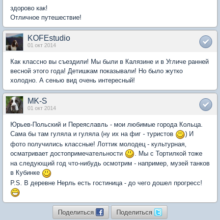
здорово как!
Отличное путешествие!
KOFEstudio
01 окт 2014
Как классно вы съездили! Мы были в Калязине и в Угличе ранней
весной этого года! Детишкам показывали! Но было жутко
холодно. А сенью вид очень интересный!
MK-S
01 окт 2014
Юрьев-Польский и Переяславль - мои любимые города Кольца.
Сама бы там гуляла и гуляла (ну их на фиг - туристов
) И
фото получились классные! Лоттик молодец - культурная,
осматривает достопримечательности
. Мы с Тортилкой тоже
на следующий год что-нибудь осмотрим - например, музей танков
в Кубинке
P.S. В деревне Нерль есть гостиница - до чего дошел прогресс!
Поделиться
Поделиться