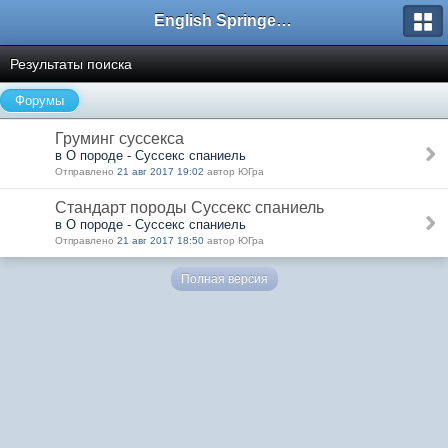
English Springer Spaniel Club
Результаты поиска
Форумы
Груминг суссекса
в О породе - Суссекс спаниель
Отправлено
21 авг 2017 19:02
автор ЮГра
Стандарт породы Суссекс спаниель
в О породе - Суссекс спаниель
Отправлено
21 авг 2017 18:50
автор ЮГра
Полная версия