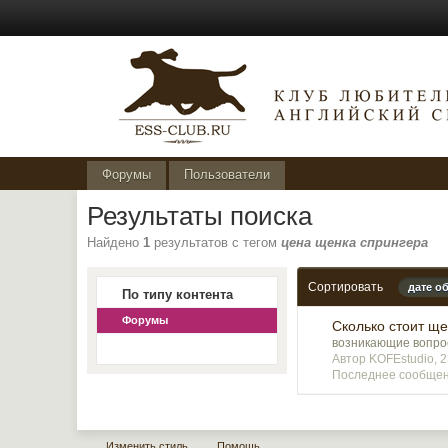
Форумы
Пользователи
Результаты поиска
Найдено
1
результатов с тегом
цена щенка спрингера
Сортировать
дате о
По типу контента
Форумы
Сколько стоит щ
возникающие вопр
Автор KOFEstudio, 
Последнее сообщени
Изменить стиль
Помощь