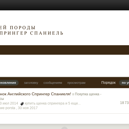
Порядок
бновления
заголовку
сообщениям
просмотрам
по 
енок Английского Спрингер Спаниеля!
в
Покупка щенка -
осы
18 7
23 июл 2014
купить щенка спрингера
и 5 еще...
е porsta ,
30 ноя 2017