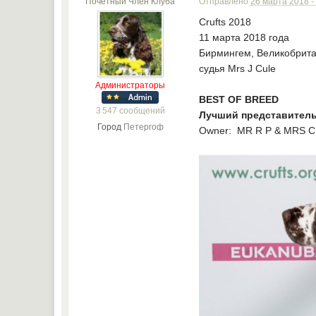
Почётный Член Клуба
Отправлено
26 марта 2018 -
Crufts 2018
11 марта 2018 года
Бирмингем, Великобрит
судья Mrs J Cule
Администраторы
BEST OF BREED
3 547 сообщений
Лучший представитель
Город
Петергоф
Owner: MR R P & MRS C