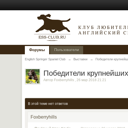
Форумы
Пользователи
English Springer Spaniel Club
→
Выставки
→
Победители крупнейш
Победители крупнейших
Автор
Foxberryhills
,
26 мар 2018 21:21
В этой теме нет ответов
Foxberryhills