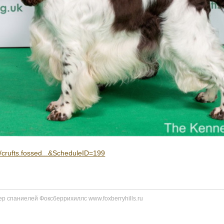
//crufts.fossed...&ScheduleID=199
р спаниелей Фоксберрихиллс www.foxberryhills.ru