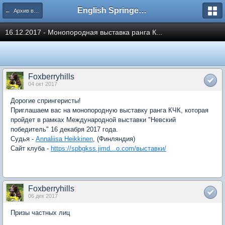
English Springer Spaniel Club
← Архив выставок
16.12.2017 - Монопородная выставка ранга К...
Foxberryhills
04 окт 2017
Дорогие спрингеристы!
Приглашаем вас на монопородную выставку ранга КЧК, которая
пройдет в рамках Международной выставки "Невский
победитель" 16 декабря 2017 года.
Судья -
Annaliisa Heikkinen
, (Финляндия)
Сайт клуба -
https://spbgkss.jimd...o.com/выставки/
Foxberryhills
06 дек 2017
Призы частных лиц