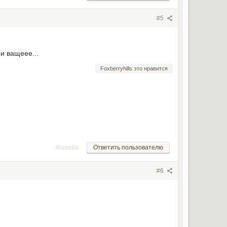
#5
и ващеее...
Foxberryhills это нравится
Жалоба
Ответить пользователю
#6