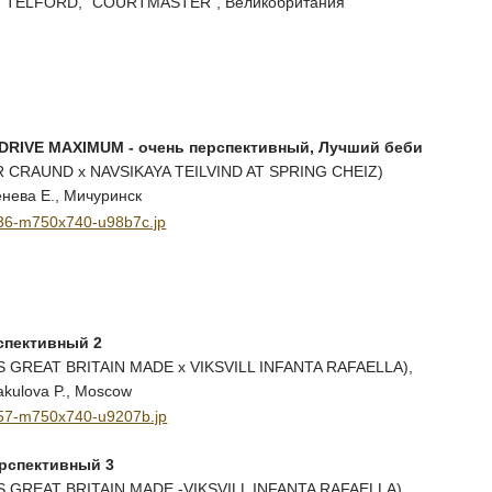
G TELFORD, "COURTMASTER", Великобритания
DRIVE MAXIMUM - очень перспективный, Лучший беби
 CRAUND x NAVSIKAYA TEILVIND AT SPRING CHEIZ)
генева Е., Мичуринск
спективный 2
GREAT BRITAIN MADE x VIKSVILL INFANTA RAFAELLA),
Pakulova P., Moscow
ерспективный 3
 GREAT BRITAIN MADE -VIKSVILL INFANTA RAFAELLA)