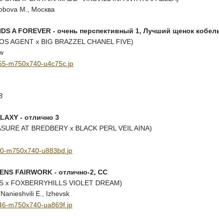
robova M., Москва
DS A FOREVER - очень перспективный 1, Лучший щенок кобел
OS AGENT x BIG BRAZZEL CHANEL FIVE)
ow
В
LAXY - отлично 3
SURE AT BREDBERY x BLACK PERL VEIL AINA)
ENS FAIRWORK - отлично-2, СС
S x FOXBERRYHILLS VIOLET DREAM)
Nanieshvili E., Izhevsk