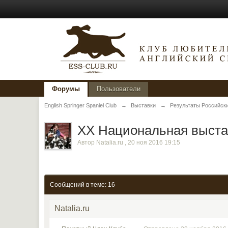
Форумы
Пользователи
English Springer Spaniel Club
→
Выставки
→
Результаты Российски
XX Национальная выстав
Автор
Natalia.ru
,
20 ноя 2016 19:15
Сообщений в теме: 16
Natalia.ru