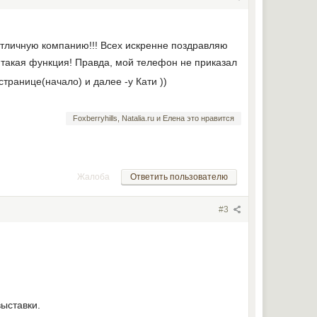
отличную компанию!!! Всех искренне поздравляю
 такая функция! Правда, мой телефон не приказал
транице(начало) и далее -у Кати ))
Foxberryhills, Natalia.ru и Елена это нравится
Жалоба
Ответить пользователю
#3
выставки.