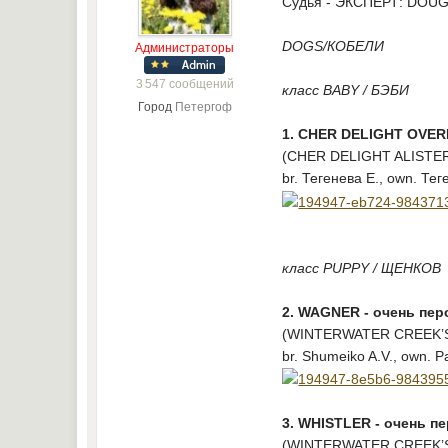
Судья - ЭКСПЕРТ: DOU
DOGS/КОБЕЛИ
Администраторы
3 547 сообщений
класс BABY / БЭБИ
Город
Петергоф
1. CHER DELIGHT OVER
(CHER DELIGHT ALISTER
br. Тегенева Е., own. Те
класс PUPPY / ЩЕНКОВ
2. WAGNER - очень пер
(WINTERWATER CREEK’S 
br. Shumeiko A.V., own. 
3. WHISTLER - очень п
(WINTERWATER CREEK’S