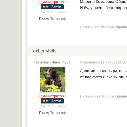
Марина Комарова Обеща
Администраторы
И буду очень благодарн
3 547 сообщений
Город
Петергоф
Питомник английских спринге
Foxberryhills
Почётный Член Клуба
Отправлено
21 ноября 2016 
Дорогие владельцы, если
от вас фото и сканы опи
Администраторы
Питомник английских спринге
3 547 сообщений
Город
Петергоф