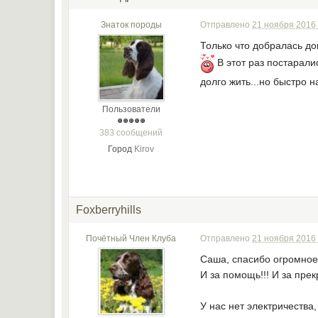
Знаток породы
Отправлено
21 ноября 2016 
Только что добралась д
В этот раз постарали
долго жить...но быстро 
Пользователи
383 сообщений
Город
Kirov
Foxberryhills
Почётный Член Клуба
Отправлено
21 ноября 2016 
Саша, спасибо огромное 
И за помощь!!! И за пре
У нас нет электричества,