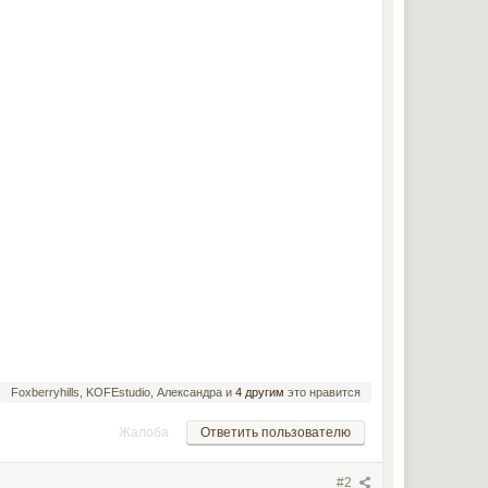
Foxberryhills, KOFEstudio, Александра и
4 другим
это нравится
Жалоба
Ответить пользователю
#2