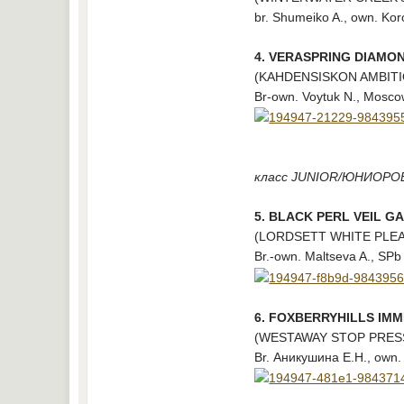
br. Shumeiko A., own. Ko
4. VERASPRING DIAMON
(KAHDENSISKON AMBITI
Br-own. Voytuk N., Mosc
класс JUNIOR/ЮНИОРО
5. BLACK PERL VEIL GA
(LORDSETT WHITE PLEA
Br.-own. Maltseva A., SPb
6. FOXBERRYHILLS IMM
(WESTAWAY STOP PRES
Br. Аникушина Е.Н., own. 