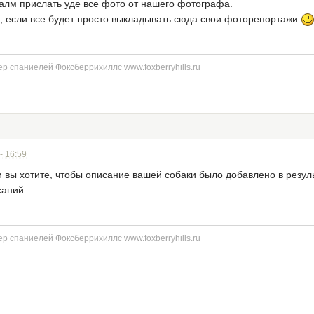
лм прислать уде все фото от нашего фотографа.
а, если все будет просто выкладывать сюда свои фоторепортажи
р спаниелей Фоксберрихиллс www.foxberryhills.ru
- 16:59
 вы хотите, чтобы описание вашей собаки было добавлено в резул
саний
р спаниелей Фоксберрихиллс www.foxberryhills.ru