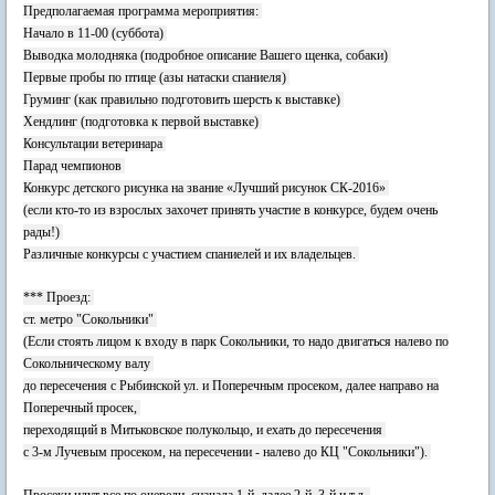
Предполагаемая программа мероприятия:
Начало в 11-00 (суббота)
Выводка молодняка (подробное описание Вашего щенка, собаки)
Первые пробы по птице (азы натаски спаниеля)
Груминг (как правильно подготовить шерсть к выставке)
Хендлинг (подготовка к первой выставке)
Консультации ветеринара
Парад чемпионов
Конкурс детского рисунка на звание «Лучший рисунок СК-2016»
(если кто-то из взрослых захочет принять участие в конкурсе, будем очень
рады!)
Различные конкурсы с участием спаниелей и их владельцев.
*** Проезд:
ст. метро "Сокольники"
(Если стоять лицом к входу в парк Сокольники, то надо двигаться налево по
Сокольническому валу
до пересечения с Рыбинской ул. и Поперечным просеком, далее направо на
Поперечный просек,
переходящий в Митьковское полукольцо, и ехать до пересечения
с 3-м Лучевым просеком, на пересечении - налево до КЦ "Сокольники").