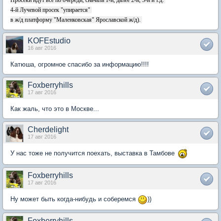
Просеки идут все по очереди, сначала 1-й, далее 2-й, 3-й и т.д.
4-й Лучевой просек "упирается"
в ж/д платформу "Маленковская" Ярославской ж/д).
KOFEstudio
16 авг 2016
Катюша, огромное спасибо за информацию!!!!
Foxberryhills
17 авг 2016
Как жаль, что это в Москве...
Cherdelight
17 авг 2016
У нас тоже не получится поехать, выставка в Тамбове
Foxberryhills
17 авг 2016
Ну может быть когда-нибудь и соберемся
))
Foxberryhills