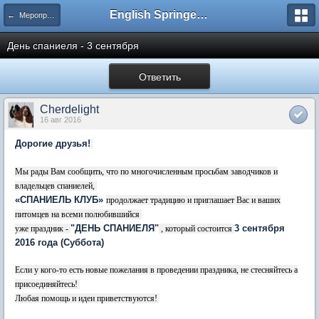
English Springer Spaniel Club
← Мероприятия: встречи, семинары и т.п. (анонсы и отчеты)
День спаниеля - 3 сентября
Ответить
Cherdelight
16 авг 2016
Дорогие друзья!
Мы рады Вам сообщить, что по многочисленным просьбам заводчиков и
владельцев спаниелей,
«СПАНИЕЛЬ КЛУБ»
продолжает традицию и приглашает Вас и ваших
питомцев на всеми полюбившийся
"ДЕНЬ СПАНИЕЛЯ"
3 сентября
уже праздник -
, который состоится
2016 года (Суббота)
Если у кого-то есть новые пожелания в проведении праздника, не стесняйтесь а
присоединяйтесь!
Любая помощь и идеи приветствуются!