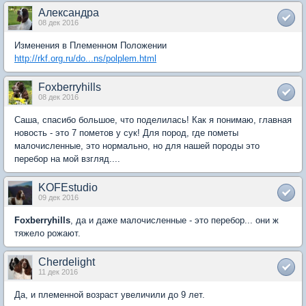
Александра
08 дек 2016
Изменения в Племенном Положении
http://rkf.org.ru/do...ns/polplem.html
Foxberryhills
08 дек 2016
Саша, спасибо большое, что поделилась! Как я понимаю, главная
новость - это 7 пометов у сук! Для пород, где пометы
малочисленные, это нормально, но для нашей породы это
перебор на мой взгляд....
KOFEstudio
09 дек 2016
Foxberryhills
, да и даже малочисленные - это перебор... они ж
тяжело рожают.
Cherdelight
11 дек 2016
Да, и племенной возраст увеличили до 9 лет.