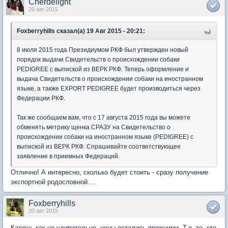
Cherdelight
20 авг 2015
Foxberryhills сказал(а) 19 Авг 2015 - 20:21:
8 июля 2015 года Президиумом РКФ был утвержден новый
порядок выдачи Свидетельств о происхождении собаки
PEDIGREE с выпиской из ВЕРК РКФ. Теперь оформление и
выдача Свидетельств о происхождении собаки на иностранном
языке, а также EXPORT PEDIGREE будет производиться через
Федерации РКФ.
Так же сообщаем вам, что с 17 августа 2015 года вы можете
обменять метрику щенка СРАЗУ на Свидетельство о
происхождении собаки на иностранном языке (PEDIGREE) с
выпиской из ВЕРК РКФ. Спрашивайте соответствующее
заявление в приемных Федераций.
Отлично! А интересно, сколько будет стоить - сразу получение
экспортной родословной....
Foxberryhills
20 авг 2015
Катюш, как не удивительно, цены остались прежними. Т.е. те, кто