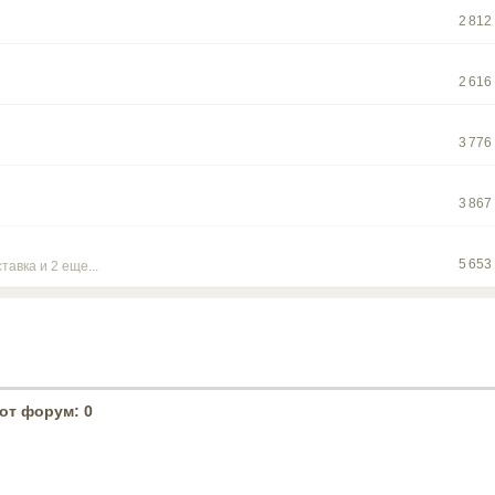
2 812
2 616
3 776
3 867
5 653
ставка
и 2 еще...
от форум: 0