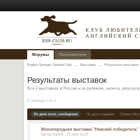
Форумы
Пользователи
English Springer Spaniel Club
→
Выставки
→
Результаты выставок
Результаты выставок
Все о выставках в России и за рубежом, анонсы, результ
Страница 1 из 1
По дате посл. сообщения
По дате создания
Самые обс
Монопородная выставка "Невский победитель" г
Автор Hašek ,
29 июл 2026