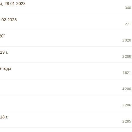
), 28.01.2023
340
.02.2023
271
20"
2 320
9 г.
2 286
9 года
1 621
4 200
2 206
8 г.
2 285