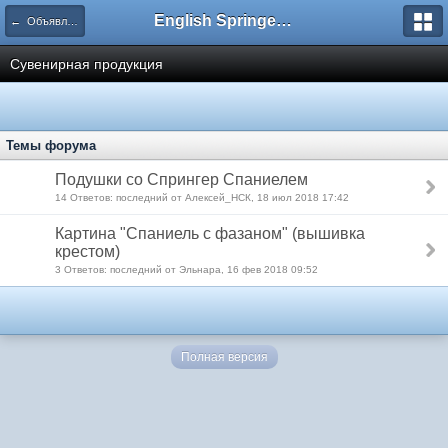
English Springer Spaniel Club
← Объявления
Сувенирная продукция
Темы форума
Подушки со Спрингер Спаниелем
14 Ответов: последний от Алексей_НСК, 18 июл 2018 17:42
Картина "Спаниель с фазаном" (вышивка
крестом)
3 Ответов: последний от Эльнара, 16 фев 2018 09:52
Полная версия