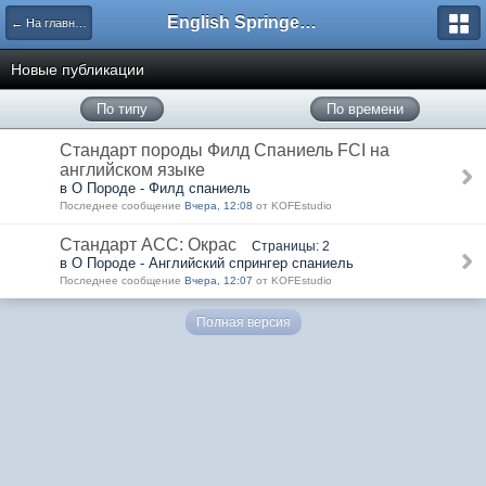
English Springer Spaniel Club
← На главную
Новые публикации
По типу
По времени
Стандарт породы Филд Спаниель FCI на
английском языке
в О Породе - Филд спаниель
Последнее сообщение
Вчера, 12:08
от KOFEstudio
Стандарт АСС: Окрас
Страницы: 2
в О Породе - Английский спрингер спаниель
Последнее сообщение
Вчера, 12:07
от KOFEstudio
Полная версия