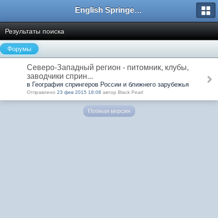
English Springer Spaniel Club
Результаты поиска
Форумы
Северо-Западный регион - питомник, клубы,
заводчики сприн...
в География спрингеров России и ближнего зарубежья
Отправлено
23 фев 2015 18:08
автор Black Pearl
Полная версия