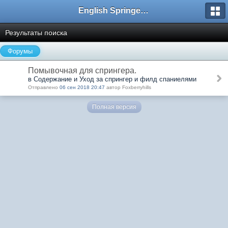
English Springer Spaniel Club
Результаты поиска
Форумы
Помывочная для спрингера.
в Содержание и Уход за спрингер и филд спаниелями
Отправлено
06 сен 2018 20:47
автор Foxberryhills
Полная версия