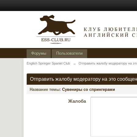
Форумы
Пользователи
English Springer Spaniel Club
→
Отправить жалобу модератору на эт
Отправить жалобу модератору на это сообще
Название темы:
Сувениры со спрингерами
Жалоба