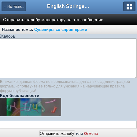
English Springer Spaniel Club
← На главную
Отправить жалобу модератору на это сообщение
Название темы:
Сувениры со спрингерами
Жалоба
Внимание: данная форма не предназначена для связи с администрацией
форума, используйте ее только для указания на нарушающие правила
форума публикации!
Код безопасности
или
Отмена