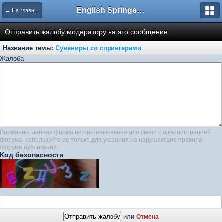
English Springer Spaniel Club
← На главную
Отправить жалобу модератору на это сообщение
Название темы:
Сувениры со спрингерами
Жалоба
Внимание: данная форма не предназначена для связи с администрацией
форума, используйте ее только для указания на нарушающие правила
форума публикации!
Код безопасности
или
Отмена