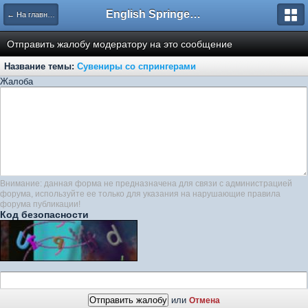
English Springer Spaniel Club
← На главную
Отправить жалобу модератору на это сообщение
Название темы:
Сувениры со спрингерами
Жалоба
Внимание: данная форма не предназначена для связи с администрацией
форума, используйте ее только для указания на нарушающие правила
форума публикации!
Код безопасности
или
Отмена