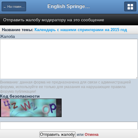
English Springer Spaniel Club
← На главную
Отправить жалобу модератору на это сообщение
Название темы:
Календарь с нашими спрингерами на 2015 год
Жалоба
Внимание: данная форма не предназначена для связи с администрацией
форума, используйте ее только для указания на нарушающие правила
форума публикации!
Код безопасности
или
Отмена