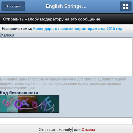
English Springer Spaniel Club
← На главную
Отправить жалобу модератору на это сообщение
Название темы:
Календарь с нашими спрингерами на 2015 год
Жалоба
Внимание: данная форма не предназначена для связи с администрацией
форума, используйте ее только для указания на нарушающие правила
форума публикации!
Код безопасности
или
Отмена