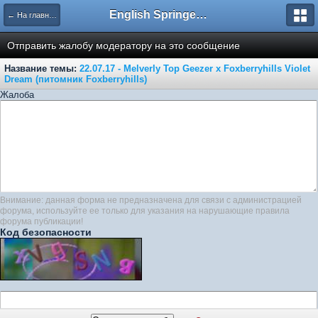
English Springer Spaniel Club
← На главную
Отправить жалобу модератору на это сообщение
Название темы:
22.07.17 - Melverly Top Geezer x Foxberryhills Violet
Dream (питомник Foxberryhills)
Жалоба
Внимание: данная форма не предназначена для связи с администрацией
форума, используйте ее только для указания на нарушающие правила
форума публикации!
Код безопасности