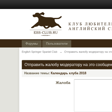
Форумы
Пользователи
English Springer Spaniel Club
→
Отправить жалобу модератору на эт
Отправить жалобу модератору на это сообще
Название темы:
Календарь клуба 2018
Жалоба