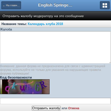
English Springer Spaniel Club
← На главную
Отправить жалобу модератору на это сообщение
Название темы:
Календарь клуба 2018
Жалоба
Внимание: данная форма не предназначена для связи с администрацией
форума, используйте ее только для указания на нарушающие правила
форума публикации!
Код безопасности
или
Отмена