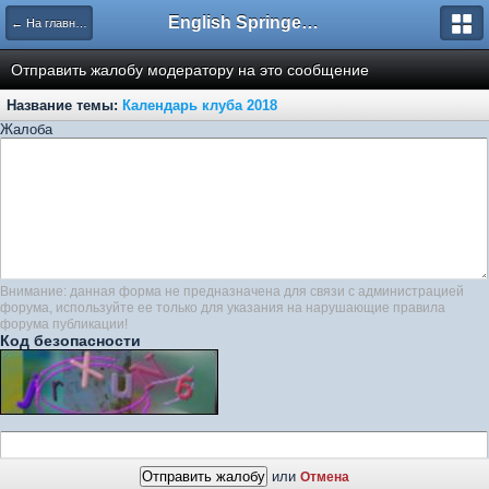
English Springer Spaniel Club
← На главную
Отправить жалобу модератору на это сообщение
Название темы:
Календарь клуба 2018
Жалоба
Внимание: данная форма не предназначена для связи с администрацией
форума, используйте ее только для указания на нарушающие правила
форума публикации!
Код безопасности
или
Отмена