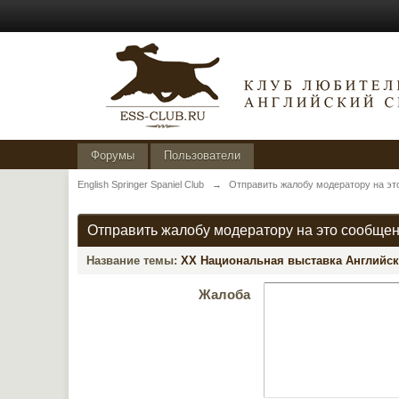
Форумы
Пользователи
English Springer Spaniel Club
→
Отправить жалобу модератору на эт
Отправить жалобу модератору на это сообще
Название темы:
XX Национальная выставка Английски
Жалоба