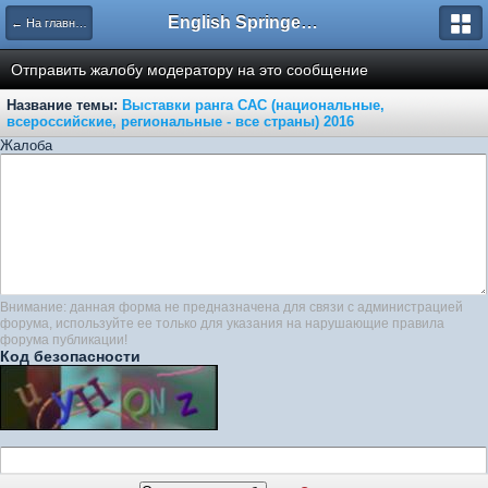
English Springer Spaniel Club
← На главную
Отправить жалобу модератору на это сообщение
Название темы:
Выставки ранга САС (национальные,
всероссийские, региональные - все страны) 2016
Жалоба
Внимание: данная форма не предназначена для связи с администрацией
форума, используйте ее только для указания на нарушающие правила
форума публикации!
Код безопасности