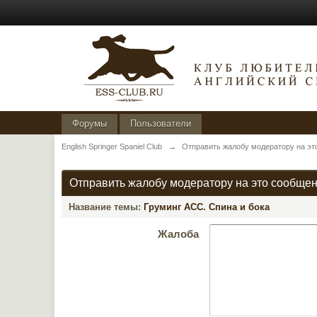
Форумы
Пользователи
English Springer Spaniel Club
→
Отправить жалобу модератору на эт
Отправить жалобу модератору на это сообще
Название темы:
Груминг АСС. Спина и бока
Жалоба