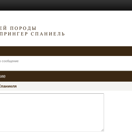
о сообщение
ние
Спаниеля