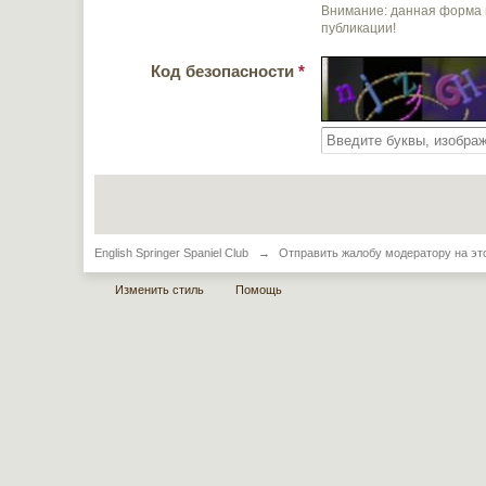
Внимание: данная форма 
публикации!
Код безопасности
*
English Springer Spaniel Club
→
Отправить жалобу модератору на эт
Изменить стиль
Помощь