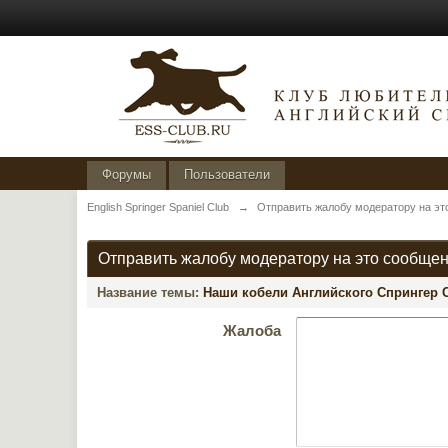
Форумы
Пользователи
English Springer Spaniel Club
→
Отправить жалобу модератору на эт
Отправить жалобу модератору на это сообще
Название темы:
Наши кобели Английского Спрингер 
Жалоба